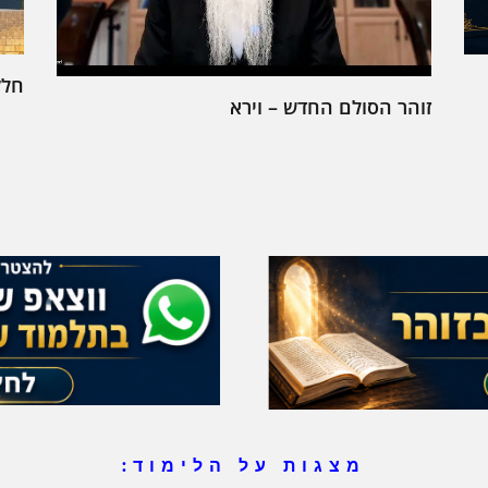
חלק
זוהר הסולם החדש – וירא
מצגות על הלימוד: