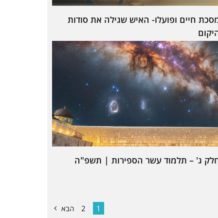
סכת חיים ופועלו- האיש שגילה את סודות
יקום
לק ג' – תלמוד עשר הספירות | תשפ"ה
1
2
הבא