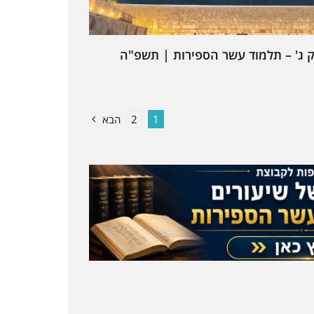
 ג' – תלמוד עשר הספירות | תשפ"ה
1
2
הבא