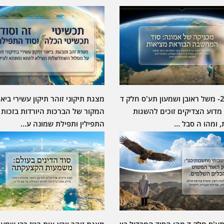
מצגת 2- משל ראובן ושמעון תע'ס חלק ד
מצגת תיקוני זוהר תיקון עשירי ביאו
 מדוע הצדיקים זוכים להשגות
המקור של הברכות היורדות בזכות
, ומהו ה סבל …
התפילין ותפילת שמונה ע…
ע'ס חלק ד מהו הסוד המבדיל בין
מצגת זוהר וירא אות רטז רבי שמעו