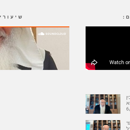
:
שיעורי
ן
א
ד
ל