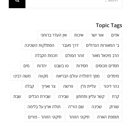
Topic Tags
אדים
אור ישר
איכות
אין העדר ברוחני
ב' המאורות הגדולים
דרך מעבר
הסתלקות השכינה
הרב מיכאל מאור
זוהר הסולם
חכמת הקבלה
חסדים מכוסים
חסידות
טו בשבט
יהדות
מים
מימדים
מסך דתולדה עולם הבריאה
מקווה
משה רבינו
נהר דינור
עליית מ"ן
פרשה
צר ואריך
קבלה
קרח
קשר עליון ותחתון
שבירה
שבירת הכלים
שבת
שורוק
שכינה
שם הוי"ה
תולה ארץ על בלימה
תוספת הארה
תיקוני הזוהר
תיקוני הזוהר - פורים