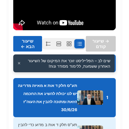
→ שיעור
שיעור
קודם
הבא ←
שים לב – הפלייליסט זוכר את המיקום של השיעור
×
האחרון ששמעת, ללימוד מסודר ונוח!
תע"ס חלק ד אות א מאיזה מדריגה
יש לנו יכולת להשיג את החכמה
1
הזאת ומתוכה להבין את העוה"ז
30/6/26
תע"ס חלק ד אות ב מדוע כדי להבין