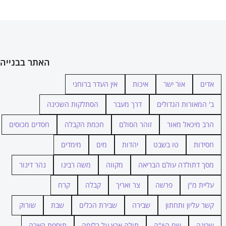
האתר בבנייה
אדים
אור ישר
איכות
אין העדר ברוחני
ב' המאורות הגדולים
דרך מעבר
הסתלקות השכינה
הרב מיכאל מאור
זוהר הסולם
חכמת הקבלה
חסדים מכוסים
חסידות
טו בשבט
יהדות
מים
מימדים
מסך דתולדה עולם הבריאה
מקווה
משה רבינו
נהר דינור
עליית מ"ן
פרשה
צר ואריך
קבלה
קרח
קשר עליון ותחתון
שבירה
שבירת הכלים
שבת
שורוק
שכינה
שם הוי"ה
תולה ארץ על בלימה
תוספת הארה