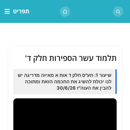
לג
תפריט
תוכן
דף הבית
אודות הרב
בית המדרש
תלמוד עשר הספירות חלק ד'
שיעור יומי
מאמרים
שיעור 1: תע"ס חלק ד אות א מאיזה מדריגה יש
לנו יכולת להשיג את החכמה הזאת ומתוכה
צור קשר
להבין את העוה"ז 30/6/26
נושאים
שיעורים