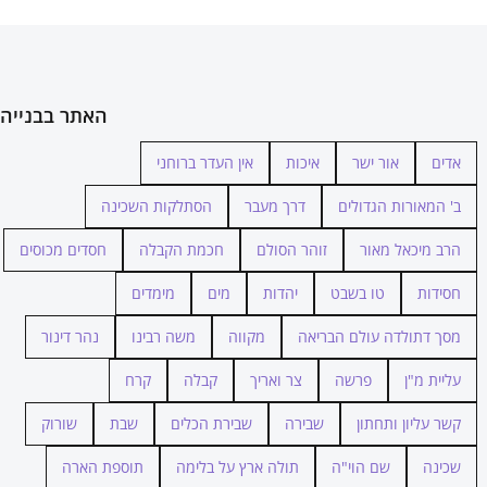
האתר בבנייה
אדים
אור ישר
איכות
אין העדר ברוחני
ב' המאורות הגדולים
דרך מעבר
הסתלקות השכינה
הרב מיכאל מאור
זוהר הסולם
חכמת הקבלה
חסדים מכוסים
חסידות
טו בשבט
יהדות
מים
מימדים
מסך דתולדה עולם הבריאה
מקווה
משה רבינו
נהר דינור
עליית מ"ן
פרשה
צר ואריך
קבלה
קרח
קשר עליון ותחתון
שבירה
שבירת הכלים
שבת
שורוק
שכינה
שם הוי"ה
תולה ארץ על בלימה
תוספת הארה