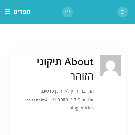
לג
תפריט
תוכן
דף הבית
אודות הרב
בית המדרש
About
תיקוני
שיעור יומי
הזוהר
מאמרים
צור קשר
המחבר עדיין לא עדכן פרטים.
נושאים
So far תיקוני הזוהר has created 101
blog entries.
שיעורים