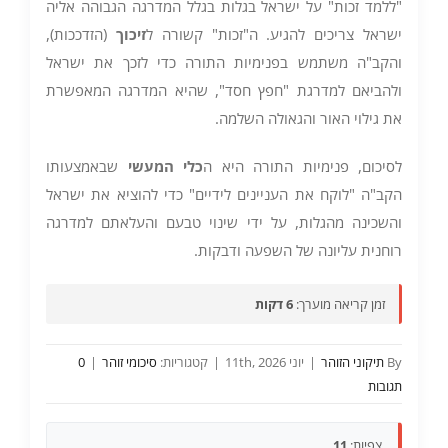
"ללמד זכות" על ישראל בגלות בגלל המדרגה הגבוהה אליה
ישראל צריכים להגיע. ה"זכות" קשורה ל
זיכוך
(הזדככות),
והקב"ה משתמש בפנימיות התורה כדי לזכך את ישראל
ולהביאם למדרגת "חפץ חסד", שהיא המדרגה המאפשרת
את גילוי האור והגאולה השלמה.
לסיכום, פנימיות התורה היא ה
כלי המעשי
שבאמצעותו
הקב"ה "לוקח את העניינים לידיים" כדי להוציא את ישראל
והשכינה מהגלות, על ידי שינוי טבעם והעלאתם למדרגה
רוחנית עליונה של השפעה ודבקות.
זמן קריאה מוערך:
6 דקות
By
תיקוני הזוהר
|
יוני 11th, 2026
|
קטגוריות:
סיכומי זוהר
|
0
תגובות
צפיות:
11