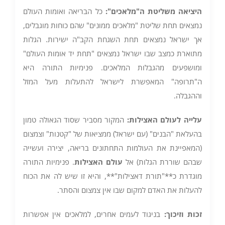
היציאה משליטת ה"מלאכים
":
כל הבריאה ואומות העולם
נמצאים תחת שליטת "מלאכים ממונים" שהם כוחות מוגבלים,
אך ישראל נמצאים תחת השגחת הקב"ה ישירות. הגלות
מתוארת כמצב שבו ישראל נמצאים "תחת יד אומות העולם"
ומושפעים מהגבלות המלאכים. פנימיות התורה היא
ה"תרופה" המאפשרת לישראל להתעלות מעל המזל
וההגבלה.
עלייה לעולם האצילות
:
המקור מסביר שסוד הגאולה טמון
בהעלאת "הבנים" (עם ישראל) ממציאות של "קטנות" וצמצום
(המאפיינת את העולמות התחתונים בריאה, יצירה ועשייה
שבהם שוררת הגלות) אל
עולם האצילות
. פנימיות התורה
מוגדרת כ**"תורת דאצילות"**, והיא זו שיש לה את הכוח
להעלות את האדם למקום שבו אין צמצום והסתר.
זכות וזיכוך
:
בניגוד לעמים אחרים, למלאכים אין אפשרות