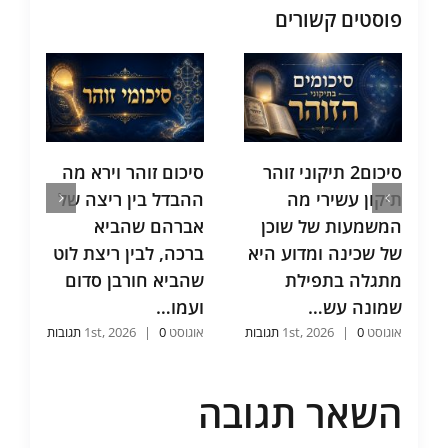
פוסטים קשורים
סיכום2 תיקוני זוהר
סיכום זוהר וירא מה
ס
תיקון עשירי מה
ההבדל בין ריצה של
מ
המשמעות של שוכן
אברהם שהביא
ש
של שכינה ומדוע היא
ברכה, לבין ריצת לוט
ב
מתגלה בתפילת
שהביא חורבן סדום
6
שמונה עש…
ועמו…
אוג
אוגוסט 1st, 2026
0 תגובות
|
אוגוסט 1st, 2026
0 תגובות
|
השאר תגובה