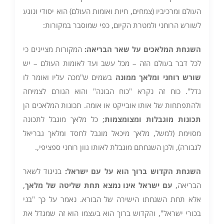
העולם ומרכיביו (צמחים, חיות ואומות העולם) הוא יסודי ונוגע
לשורש הרוחני ולמטרת הקיום, כפי שמוסבר במקורות:
השגחת המלאכים על שאר הבריאה
:
המקורות מציינים כי
לכל דבר בעולם הזה – מכל עשב ועד לאומות העולם – יש
שורש רוחני ומלאך ממונה
בשמים ש"מכה עליו ואומר לו
גדל". כוח זה נקרא "כוח הבונה" והוא הגורם לצמיחה
ולהתפתחות של אותו אובייקט או אומה. תכונות המלאכים הן
תכונות מוגבלות ומצומצמות
; כל מלאך מוגבל לתכונה
מסוימת (למשל, מלאך מיכאל מוגבל לחסד ומלאך גבריאל
לגבורה), ולכן השגחתם מוגבלת לאותו גוון רוחני ספציפי,.
השגחת הקדוש ברוך הוא על עם ישראל
:
בניגוד לשאר
הבריאה,
עם ישראל אינו נמצא תחת שליטה של מלאך
,
אלא תחת השגחתו הישירה של הבורא. נאמר על כך "בני
בכורי ישראל", והקדוש ברוך הוא בעצמו הוא זה שמגדל את