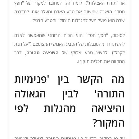
או "תורת האצילות"). לימוד זה, המחובר למקור של "חפץ
חסד", הוא זה שמשנה את טבע האדם ומעלה אותו למדרגה
שבה הוא פועל מעל למגבלות ה"מזל" והטבע הרגיל.
לסיכום, "חפץ חסד" הוא הכוח הרוחני שמאפשר לאדם
להשתחרר מהמגבלות של הטבע האנושי המצומצם ("על מנת
לקבל") ולהשיג טבע אלוקי של
השפעה טהורה
, דבר
המהווה את תכלית תיקונו.
מה הקשר בין 'פנימיות
התורה' לבין הגאולה
והיציאה מהגלות לפי
המקור?
על פי המקור, הקשר בין
פנימיות התורה
לגאולה וליציאה