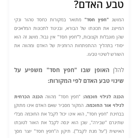
טבע האדם?
המושג
"
חפץ חסד
"
מתואר במקורות כחסד טהור ונקי
המייצג את תכונתו של הבורא, ובניגוד לתכונות המלאכים
שהן מוגבלות וקצובות, ל"חפץ חסד" אין גבול. מושג זה הוא
יסודי בתהליך ההתפתחות הרוחנית של האדם ומהווה את
השורש לשינוי טבעו.
להלן
האופן שבו "חפץ חסד" משפיע על
שינוי טבע האדם לפי המקורות
:
הכנה לגילוי חוכמה
:
"חפץ חסד" מהווה
הכנה הכרחית
לגילוי אור החוכמה
. המקור מסביר שאם האדם אינו מתוקן
בבחינת "חפץ חסד", הוא אינו יכול לקבל את החוכמה מבלי
שתיגרם "שבירה", שכן הוא ינסה לקבל את האור לטובתו
האישית ("על מנת לקבל"). תיקון ה"חפץ חסד" יוצר מסך