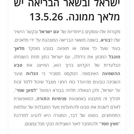
ישראל ובשאר הבריאה יש
מלאך ממונה. 13.5.26
מקורות אלו עוסקים בייחודיות של
עם ישראל
ובקשר הישיר
שלו ל
בורא
, בשונה משאר הבריאה המונהגת על ידי מלאכים.
בעוד שעל כל אומה או תופעה בטבע מופקד
מלאך
מוגבל
המכוון את גידולה, עם ישראל נתון תחת השגחתו
הבלעדית של הקדוש ברוך הוא, המייצג את
טבע
ההשפעה
האינסופי. הטקסט מסביר כי
הגלות
וצער
השכינה נובעים מהיעדר כוח רוחני מוגבל שיכול ללמד זכות
על ישראל, ולכן הגאולה תלויה בבורא הפועל "
למען שמי
".
תהליך זה מתבצע באמצעות
פנימיות התורה
, המאפשרת
לאדם לשנות את טבעו ולהתעלות מעל המגבלות של עולמות
התחתונים. בסופו של דבר, המטרה היא להגיע למדרגת
"
חפץ חסד
" ולהתחבר לאור האצילות הנקי מכל צמצום.