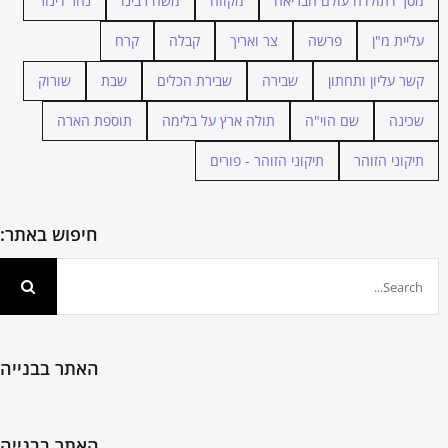
מסך דתולדה עולם הבריאה
מקווה
משה רבינו
נהר דינור
עליית מ"ן
פרשה
צר ואריך
קבלה
קרח
קשר עליון ותחתון
שבירה
שבירת הכלים
שבת
שורוק
שכינה
שם הוי"ה
תולה ארץ על בלימה
תוספת הארה
תיקוני הזוהר
תיקוני הזוהר - פורים
חיפוש באתר:
חיפוש...
האתר בבנייה
האתר בבנייה