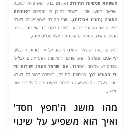
השפעת פנימיות התורה
:
הקדוש ברוך הוא פועל לטובת
ישראל "למען שמי". "שמי" במובן זה מתייחס ל
פנימיות
התורה (תורת אצילות
)
,,. זוהי התורה שמאפשרת לאדם
לעשות את המהפך בטבעו ולעלות למדרגת "אצילות", שבה
המסכים אינם מסתירים את האור אלא מגלים אותו,.
לסיכום, בעוד ששאר העולם מונהג על ידי כוחות מוגבלים
(מלאכים ומזלות) המקושרים לעולמות התחתונים (בי"ע)
שבהם יש צמצום והסתרה,
עם ישראל מונהג ישירות על
ידי הבורא
דרך פנימיות התורה, במטרה להובילם לטבע
רוחני נעלה של השפעה מוחלטת שאינו מוגבל על ידי שום
מלאך,,.
מהו מושג ה'חפץ חסד'
ואיך הוא משפיע על שינוי