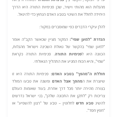
מהגלות הוא מהותי וישיר, שכן פנימיות התורה היא הדרך
היחידה לחולל את השינוי בטבע האדם הנחוץ כדי להיגאל.
להלן עיקרי הדברים כפי שמוסברים במקור:
הגדרת "למען שמי
":
המקור מציין שכאשר הקב"ה אומר
"למען שמי" בהקשר של גאולת השכינה וישראל מהגלות,
הכוונה היא ל
פנימיות התורה
. פנימיות התורה נקראת
"שמי", והיא הכוח המניע את התהליך הגאולתי.
חוללת ה"מהפך" בטבע האדם
:
פנימיות התורה היא זו
שיוצרת את ה
מהפך אצל האדם
ומשנה את טבעו המולד
בצורה מהירה יותר מכל דרך אחרת. בעוד שאומות העולם
צריכות רק "לתקן את התכונה שלהן", בני ישראל נדרשים
להשיג
טבע חדש
לחלוטין – טבע של "רצון להשפיע" או
"חפץ חסד".