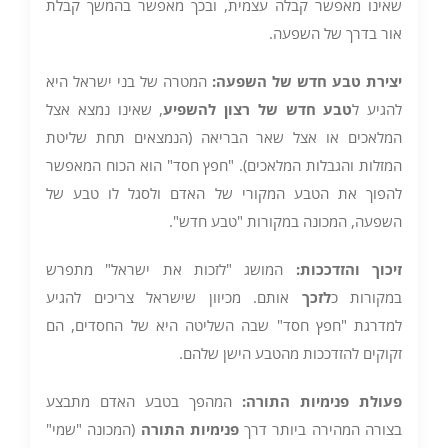
שאינו מאפשר קבלה עצמית, ובכך מאפשר בהמשך קבלת
אור בדרך של השפעה.
יצירת טבע חדש של השפעה
:
המטרה של בני ישראל היא
להגיע ל
טבע חדש של רצון להשפיע
, שאינו נמצא אצל
המלאכים או אצל שאר הבריאה (הנמצאים תחת שליטת
המזלות והגבלות המלאכים). "חפץ חסד" הוא הכוח המאפשר
להפוך את הטבע המקורי של האדם ולסגל לו טבע של
השפעה, המכונה במקורות "טבע חדש".
זיכוך ו
הזדככות
:
המושג "לזכות את ישראל" מתפרש
במקורות כ
לזכך
אותם. מכיוון שישראל צריכים להגיע
למדרגת "חפץ חסד" שבה השליטה היא של החסדים, הם
זקוקים להזדככות מהטבע הישן שלהם.
פעולת פנימיות התורה
:
המהפך בטבע האדם מתבצע
בצורה המהירה ביותר דרך
פנימיות התורה
(המכונה "שמי"