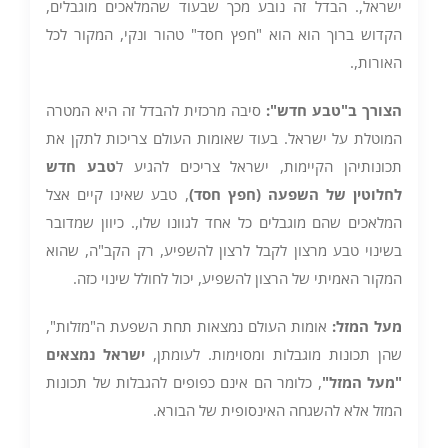
ישראל,. הבדל זה נובע מכך שבעוד שהמלאכים מוגבלים,
הקדוש ברוך הוא הוא "חפץ חסד" טהור ונקי, המקור לכל
האורות,.
הצורך ב"טבע חדש
":
סיבה מרכזית להבדל זה היא המטרה
המוטלת על ישראל. בעוד שאומות העולם צריכות לתקן את
תכונותיהן הקיימות, ישראל צריכים להגיע ל
טבע חדש
לחלוטין של השפעה (חפץ חסד)
, טבע שאינו קיים אצל
המלאכים שהם מוגבלים כל אחד לגוונו שלו,. כיוון שמדובר
בשינוי טבע מרצון לקבל לרצון להשפיע, רק הקב"ה, שהוא
המקור האמיתי של הרצון להשפיע, יכול לחולל שינוי כזה.
מעל המזל
:
אומות העולם נמצאות תחת השפעת ה"מזלות",
שהן תכונות מוגבלות ומסוימות. לעומתן,
ישראל נמצאים
"מעל המזל
"
, כלומר הם אינם כפופים להגבלות של תכונות
המזל אלא להשגחה האינסופית של הבורא.