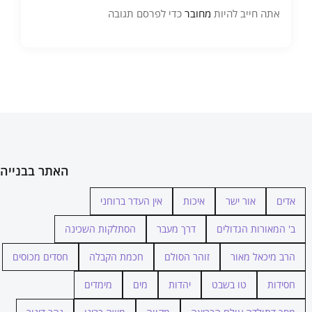
אתה חייב להיות
מחובר
כדי לפרסם תגובה
האתר בבנייה
אדים
אור ישר
איכות
אין העדר ברוחני
ב' המאורות הגדולים
דרך מעבר
הסתלקות השכינה
הרב מיכאל מאור
זוהר הסולם
חכמת הקבלה
חסדים מכוסים
חסידות
טו בשבט
יהדות
מים
מימדים