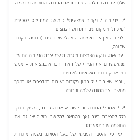
שלו). עבודה זו מלמטה פותחת את ההבנה והחוכמה מלמעלה
.
📍 *נקודה / נקודה אמצעית* : מושג המתייחס לספירת
"מלכות" ולמקום שבו התרחש הצמצום
. לנקודה אין אור מעצמה והיא כלי של חיסרון (בדומה לנקודה
שחורה)
. עם זאת, דווקא הצמצום והגבולות שמייצרת הנקודה הם אלו
שמאפשרים את הגילוי של האור והבורא במציאות – ממש
כפי שניקוד נותן משמעות לאותיות
, וכפי שצירוף של המון נקודות זעירות במדפסת או במסך
מחשב יוצר תמונה שלמה וברורה
.
📍 *נשמה:* הכוח הרוחני שמניע את המדרגה, ומשויך בדרך
כלל לספירת בינה (אך בהתאם להקשר יכול לייצג גם את
החוכמה או התפארת)
. על פי ההסבר הפנימי של בעל הסולם, נשמה מוגדרת