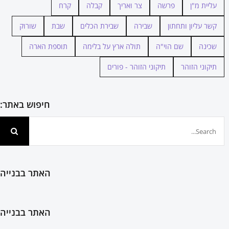
עליית מ"ן
פרשה
צר ואריך
קבלה
קרח
קשר עליון ותחתון
שבירה
שבירת הכלים
שבת
שורוק
שכינה
שם הוי"ה
תולה ארץ על בלימה
תוספת הארה
תיקוני הזוהר
תיקוני הזוהר - פורים
חיפוש באתר:
חיפוש...
האתר בבנייה
האתר בבנייה