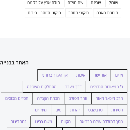
שורוק
שכינה
שם הוי"ה
תולה ארץ על בלימה
תוספת הארה
תיקוני הזוהר
תיקוני הזוהר - פורים
האתר בבנייה
אדים
אור ישר
איכות
אין העדר ברוחני
ב' המאורות הגדולים
דרך מעבר
הסתלקות השכינה
הרב מיכאל מאור
זוהר הסולם
חכמת הקבלה
חסדים מכוסים
חסידות
טו בשבט
יהדות
מים
מימדים
מסך דתולדה עולם הבריאה
מקווה
משה רבינו
נהר דינור