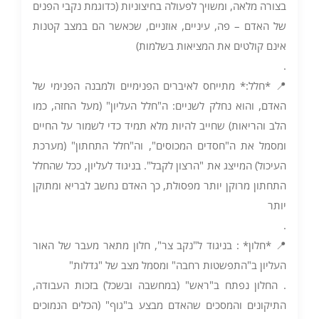
בצורה מלאה, ומשויך לפעולה בחיצוניות (כדוגמת נקבי הפנים
של האדם – פה, עיניים, אוזניים, שכאשר הם במצב קטנות
אינם קולטים את המציאות בשלמות)
.
📍 *חלל:* מתייחס לאיברים הפנימיים ולמבנה הפנימי של
האדם, והוא נחלק לשניים: ה"חלל העליון" (מעל החזה, כמו
הלב והריאות) שחייב להיות מלא תמיד כדי לשמור על החיים
ומסמל את ה"חסדים המכוסים", וה"חלל התחתון" (מערכת
העיכול) המייצג את "הרצון לקבל". בניגוד לעליון, ככל שהחלל
התחתון מרוקן יותר מפסולת, כך האדם נחשב לבריא ומתוקן
יותר
.
📍 *חלון* : בניגוד ל"נקב צר", חלון מתאר מעבר של האור
העליון ב"התפשטות רחבה" ומסמל מצב של "גדלות"
. החלון נפתח ב"ראש" (במחשבה ובשכל) בזכות העבודה,
התיקונים והמסכים שהאדם מבצע ב"גוף" (הכלים הנמוכים