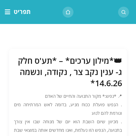
לג
תפריט
תוכן
דף הבית
אודות הרב
בית המדרש
👑*מילון ערכים* – *תע'ס חלק
שיעור יומי
ג- ענין נקב צר , נקודה, ונשמה
מאמרים
14.6.26*
צור קשר
📍 *נפש:* מקור התנועה והחיים של האדם
נושאים
. הנפש פועלת ככוח מניע, בדומה לאש המרתיחה מים
שיעורים
וגורמת להם לנוע
. מכיוון שיום השבת הוא יום של מנוחה שבו אין צורך
בתנועה, הנפש הזו נעלמת, ואנו מחדשים אותה במוצאי שבת