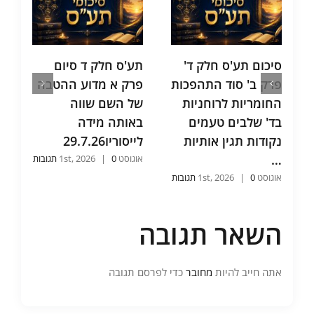
סיכום תע'ס חלק ד'
תע'ס חלק ד סיום
ס
פרק ב' סוד התהפכות
פרק א מדוע ההטבה
החומריות לרוחניות
של השם שווה
ה
בד' שלבים טעמים
באותה מידה
כ
נקודות תגין אותיות
לייסוריו29.7.26
ה
…
אוגוסט 1st, 2026
0 תגובות
|
אוג
אוגוסט 1st, 2026
0 תגובות
|
השאר תגובה
אתה חייב להיות
מחובר
כדי לפרסם תגובה