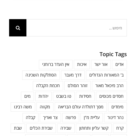
חיפוש...
Topic Tags
אדים
אור ישר
איכות
אין העדר ברוחני
ב' המאורות הגדולים
דרך מעבר
הסתלקות השכינה
הרב מיכאל מאור
זוהר הסולם
חכמת הקבלה
חסדים מכוסים
חסידות
טו בשבט
יהדות
מים
מימדים
מסך דתולדה עולם הבריאה
מקווה
משה רבינו
נהר דינור
עליית מ"ן
פרשה
צר ואריך
קבלה
קרח
קשר עליון ותחתון
שבירה
שבירת הכלים
שבת