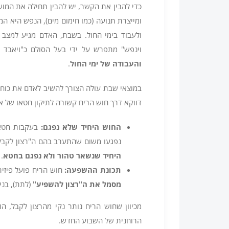
כדי להבין את הקשר, יש להבין תחילה את המו
ומייצרת תנועה (כמו חימום מים), הנפש היא המ
ולעבוד בימי החול. בשבת, האדם מגיע למצב 
וינפש" מתפרש על ידי בעל הסולם כ"ויאבד 
והעבודה של ימי החול
.
במוצאי שבת עולה הצורך להשיב לאדם את כוח
דווקא דרך חוש הריח קשורה לתיקון חטאו של א
החוש היחיד שלא נפגם
:
בעקבות חטא 
נפגעו משום שהתערב בהם ה"רצון לקבל
היחיד שנשאר טהור ולא נפגם בחטא
.
תכונת ההשפעה
:
חוש הריח פועל פיזי
מסמל את ה"רצון להשפיע
"
(לתת), בני
מכיוון שחוש הריח נותר נקי מהרצון לקבל, 
הרוחנית של השבוע החדש.