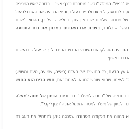
שג "נפש". המילה "נפש" מוסברת כ"נף אש" – בדומה לאש המניפה
קור לתנועה, לחימום ולחיים בעולם, והיא המניעה את האדם לפעול
של מנוחה ושלמות שבו אין צורך במלאכה. על כן, הפסוק "שבת
נפש" – כלומר,
בשבת אנו מאבדים במכוון את כוח התנועה
 התנועה הזה לקראת השבוע החדש. הסיבה לכך שפעולה זו נעשית
דם הראשון:
עץ הדעת, כל החושים של האדם (ראייה, שמיעה, טעם ומשוש)
" לעצמו, שהוא שורש החטא. לעומת זאת,
חוש הריח הוא החוש
ת בתנועה של "ממטה למעלה". ברוחניות,
הכיוון של מטה למעלה
גוד לכיוון של מעלה למטה המסמל את ה"רצון לקבל".
הוא מהווה את הנקודה הטהורה שממנה ניתן להתחיל את העבודה