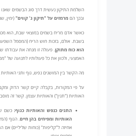
השלמת התיקון נעשית דרך סוג הבשמים שאנו מ
ובכך הם
מרמזים על "תיקון ג' קווים
"
(ימין, ש
כאשר אדם מריח בשמים במוצאי שבת, הוא מכני
בשבת. אולם, בזכות חוש הריח (המסמל השפעה)
הוא כוח מתוקן
. פעולה זו מנחה את עבודתו ש
האמצעי, ולכוון את כל פעולותיו לתנועה של "מ
מה הקשר בין המושגים נפש, גוף ותגי האותיות
על פי המקורות, בקבלה קיים קשר הדוק ומקבי
האותיות ("תגין") והאותיות עצמן. קשר זה מוסב
התגים כנפש והאותיות כגוף
:
כשם שה
האותיות ומפיחים בהן חיים
. הגוף (המ
אחיזה ל"קליפות" (כוחות שליליים) אם ה
ומחיים אותו.