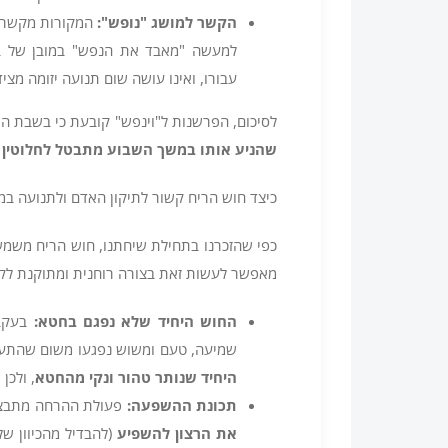
הקשר למושג "נופש
":
המקורות מקשרים 
למעשה "מאבד את הנפש" במובן של ביט
עבורו, ואינו עושה שום תנועה יזומה מציד
לסיכום, הפרשנות ל"וינפש" קובעת כי בשבת 
שהניע אותו במשך השבוע מתבטל לחלוטין 
כיצד חוש הריח קשור לתיקון האדם ולתנועה במ
כפי שהזכרנו בתחילת שיחתנו, חוש הריח משמ
מאפשר לעשות זאת בצורה רוחנית ומתוקנת ל
החוש היחיד שלא נפגם בחטא
:
בעקבו
שמיעה, טעם ומשוש נפגעו משום שהתער
היחיד שנותר טהור ונקי מהחטא
, ולכן
תכונת ההשפעה
:
פעולת ההרחה מתבצעת
את הרצון להשפיע
(להבדיל מהכיוון ש