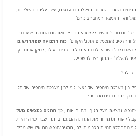
ריחים. המנהג המובחר הוא להריח
הדסים
, אשר עליהם משולשים,
מאל והקו האמצעי המחבר ביניהם).
ס "רוח חדש" ומשיב לעצמו את הנפש ואת כוח התנועה שאבדו לו
 וההדסים (המסמלים את ג' הקווים),
כוח התנועה שמתחדש בו
ל האדם לכל השבוע: לקחת את כל הניגודים בעולם, לתקן אותם בקו
מטה למעלה" – מתוך רצון להשפיע.
 בקבלה?
ל בין מערכת היחסים של נפש וגוף לבין מערכת היחסים של תגי
ר דרך כמה רבדים מרכזיים:
נפש נמצאת מעל הגוף ומחייה אותו, כך
התגים נמצאים מעל
קביל לאותיות) מהווה את המדרגה הנמוכה ביותר, שבה יכולה להיות
גוף נותר ללא החיות הפנימית. לכן, התגים/הנפש הם אלו ששומרים