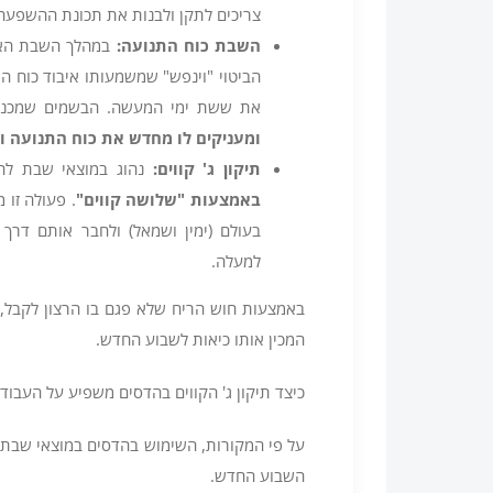
צריכים לתקן ולבנות את תכונת ההשפעה
השבת כוח התנועה
:
במהלך השבת האדם
הביטוי "וינפש" שמשמעותו איבוד כוח ה
את ששת ימי המעשה. הבשמים שמכניס
ומעניקים לו מחדש את כוח התנועה ו
תיקון ג' קווים
:
נהוג במוצאי שבת לה
באמצעות "שלושה קווים
"
. פעולה זו
בעולם (ימין ושמאל) ולחבר אותם דרך
למעלה.
באמצעות חוש הריח שלא פגם בו הרצון לקבל,
המכין אותו כיאות לשבוע החדש.
כיצד תיקון ג' הקווים בהדסים משפיע על העבו
על פי המקורות, השימוש בהדסים במוצאי שבת 
השבוע החדש.