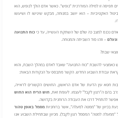
תפיסה זו למילה המודרנית "נופש". כאשר אדם הולך לנופש, הוא
ול האקטיביות – הוא יושב במנוחה, מבקש שיגישו לו ושיעשו
ו.
האדם נכנס למצב כה שלם של השתקת העשייה, עד כי
כוח התנועה
ונעלם
– וזהו סוד השביתה והמנוחה.
וצאי שבת?
ש כאמצעי להשבת "כוח התנועה" שאבד לאדם במהלך השבת, והוא
קראת עבודת השבוע החדש. הקשר מתבסס על הנקודות הבאות:
ת חטא עץ הדעת של אדם הראשון, החושים הקשורים לראייה,
ב בהם ה"רצון לקבל" לעצמו. לעומת זאת,
חוש הריח הוא החוש
 אפשר להתחיל דרכו את העבודה הרוחנית בקדושה.
 בכיוון של "ממטה למעלה", אשר ברוחניות
מסמל באופן טהור
ל "ממעלה למטה" המסמל רצון לקבל). מכיוון שבתחילת השבוע אנו