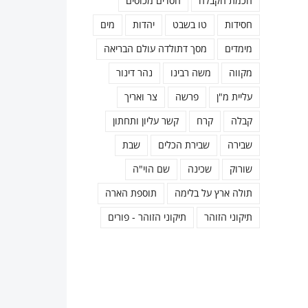
חכמת הקבלה
חסדים מכוסים
חסידות
טו בשבט
יהדות
מים
מימדים
מסך דתולדה עולם הבריאה
מקווה
משה רבינו
נהר דינור
עליית מ"ן
פרשה
צר ואריך
קבלה
קרח
קשר עליון ותחתון
שבירה
שבירת הכלים
שבת
שורוק
שכינה
שם הוי"ה
תולה ארץ על בלימה
תוספת הארה
תיקוני הזוהר
תיקוני הזוהר - פורים