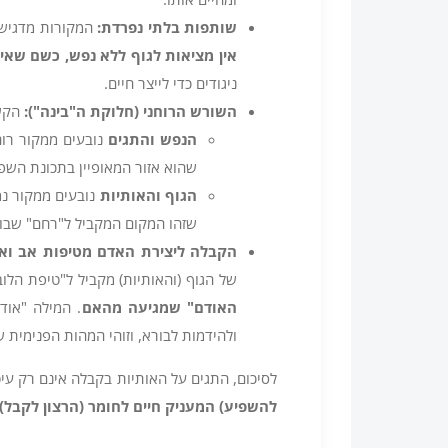
שותפות בלתי נפרדת
:
המקורות מדגישים
אין מציאות לגוף ללא נפש, כשם שאין
ניגודים כדי לייצר חיים.
השורש הרוחני (חלוקת ה"בינה")
:
הקשר
הנפש והתגים
נובעים ממקור רוח
שהוא אזור המאופיין בתכונת השפ
הגוף והאותיות
נובעים ממקור נמ
שזהו המקום המקביל ל"רחם" שבו מ
הקבלה ליצירת האדם מטיפות אב וא
של הגוף (והאותיות) מקביל ל"טיפת הלו
האודם" שמגיעה מהאם
. המילה "אוד
ולהידמות לבורא, וזוהי המהות הפנימית
לסיכום, התגים על האותיות בקבלה אינם רק עי
להשפיע) המעניק חיים לחומר (הרצון לקבל)