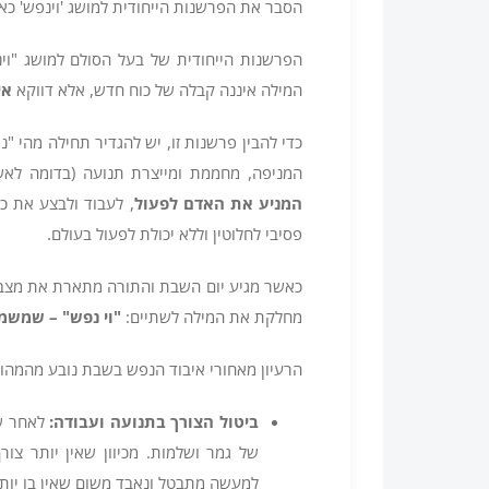
הסבר את הפרשנות הייחודית למושג 'וינפש' כאי
הפרשנות הייחודית של בעל הסולם למושג "ו
המילה איננה קבלה של כוח חדש, אלא דווקא
אי
כדי להבין פרשנות זו, יש להגדיר תחילה מהי "
המניפה, מחממת ומייצרת תנועה (בדומה לא
המניע את האדם לפעול
, לעבוד ולבצע את כ
פסיבי לחלוטין וללא יכולת לפעול בעולם.
כאשר מגיע יום השבת והתורה מתארת את מצב ה
מחלקת את המילה לשתיים:
"
וי נפש" – שמשמ
הרעיון מאחורי איבוד הנפש בשבת נובע מהמהות
ביטול הצורך בתנועה ועבודה
:
לאחר ש
של גמר ושלמות. מכיוון שאין יותר צור
למעשה מתבטל ונאבד משום שאין בו יותר