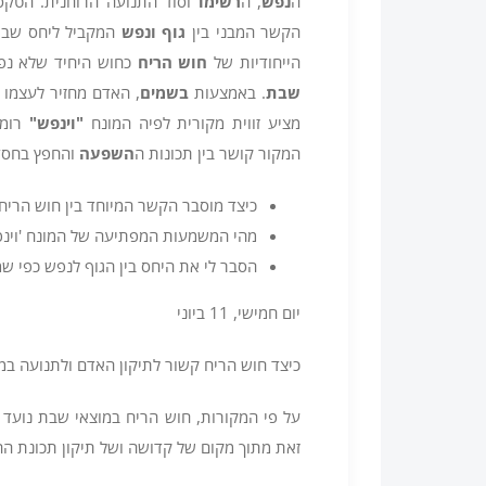
ה
נפש
, ה
רשימו
וסוד התנועה הרוחנית. הטקס
הקשר המבני בין
גוף ונפש
המקביל ליחס שבין 
הייחודיות של
חוש הריח
כחוש היחיד שלא נפג
שבת
. באמצעות
בשמים
, האדם מחזיר לעצמו 
מציע זווית מקורית לפיה המונח
"וינפש
"
רומז
המקור קושר בין תכונות ה
השפעה
והחפץ בחסד
כיצד מוסבר הקשר המיוחד בין חוש הריח
מהי המשמעות המפתיעה של המונח 'וינפ
הסבר לי את היחס בין הגוף לנפש כפי ש
יום חמישי, 11 ביוני
כיצד חוש הריח קשור לתיקון האדם ולתנועה במ
על פי המקורות, חוש הריח במוצאי שבת נועד
זאת מתוך מקום של קדושה ושל תיקון תכונת ה