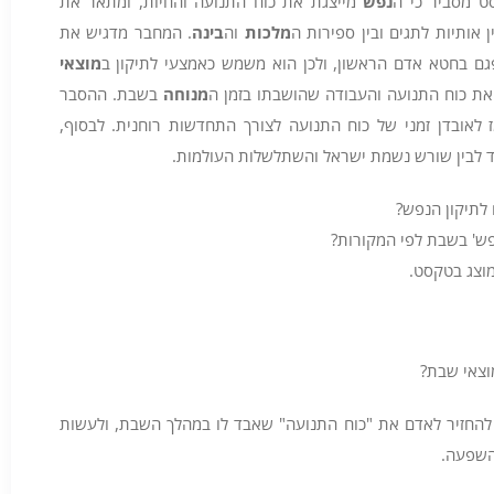
ט מסביר כי ה
נפש
מייצגת את כוח התנועה והחיות, ומתאר את
אותיות לתגים ובין ספירות ה
מלכות
וה
בינה
. המחבר מדגיש את
ם בחטא אדם הראשון, ולכן הוא משמש כאמצעי לתיקון ב
מוצאי
את כוח התנועה והעבודה שהושבתו בזמן ה
מנוחה
בשבת. ההסבר
 לאובדן זמני של כוח התנועה לצורך התחדשות רוחנית. לבסוף,
 לבין שורש נשמת ישראל והשתלשלות העולמות.
 לתיקון הנפש?
ש' בשבת לפי המקורות?
מוצג בטקסט.
וצאי שבת?
 להחזיר לאדם את "כוח התנועה" שאבד לו במהלך השבת, ולעשות
השפעה.