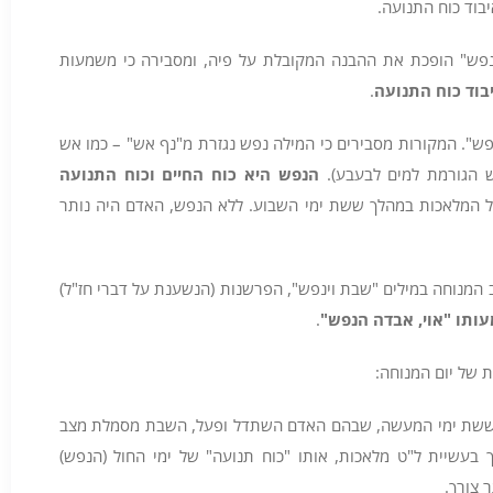
בוד כוח התנועה.
ינפש" הופכת את ההבנה המקובלת על פיה, ומסבירה כי משמעות
בוד כוח התנועה
.
נפש". המקורות מסבירים כי המילה נפש נגזרת מ"נף אש" – כמו אש
ש הגורמת למים לבעבע).
הנפש היא כוח החיים וכוח התנועה
ל המלאכות במהלך ששת ימי השבוע. ללא הנפש, האדם היה נותר
מנוחה במילים "שבת וינפש", הפרשנות (הנשענת על דברי חז"ל)
עותו "אוי, אבדה הנפש
"
.
 של יום המנוחה:
שת ימי המעשה, שבהם האדם השתדל ופעל, השבת מסמלת מצב
ך בעשיית ל"ט מלאכות, אותו "כוח תנועה" של ימי החול (הנפש)
 צורך.