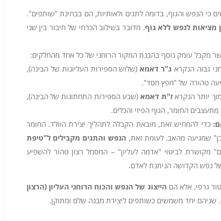
 כי הנפש והגוף, בדומה לתגים ולאותיות, הם בבחינת "שותפים".
 מציאות לנפש ללא גוף
. מדובר בשילוב הכרחי של חיבור בין שני
 מקבל עומק נוסף בהבנת המקור הרוחני של כל אחד מהחלקים:
ני גבוה הנקרא
ג"ר דאמא
(שלוש הספירות העליונות של הבינה),
עה טהורה של "חפץ חסד".
וך יותר הנקרא
ז"ת דאמא
(שבע הספירות התחתונות של הבינה),
תעצבים החומר, הגוף הפיזי והכלים.
ם
:
כדי להמחיש זאת, מובאת הקבלה לתהליך יצירת הוולד. החומר
בן" שמגיעה מהאב. לעומת זאת,
הנפש והתגים מקבילים ל"טיפת
ם" מקושרת לביטוי "אדמה לעליון" – המסמל רצון טהור להשפיע
 של נפש הקדושה הניתנת לאדם.
טור גרפי, אלא הם
הייצוג של הנפש והכוח הרוחני העליון (הרצון
. שניהם יחד משמשים כשותפים ליצירת מבנה שלם ומתוקן.