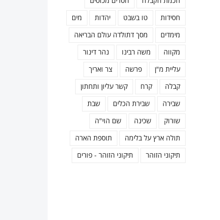
חכמת הקבלה
חסדים מכוסים
חסידות
טו בשבט
יהדות
מים
מימדים
מסך דתולדה עולם הבריאה
מקווה
משה רבינו
נהר דינור
עליית מ"ן
פרשה
צר ואריך
קבלה
קרח
קשר עליון ותחתון
שבירה
שבירת הכלים
שבת
שורוק
שכינה
שם הוי"ה
תולה ארץ על בלימה
תוספת הארה
תיקוני הזוהר
תיקוני הזוהר - פורים