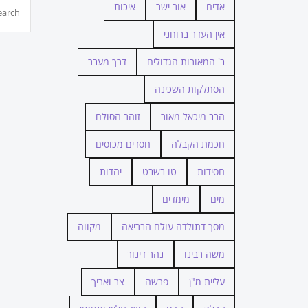
חיפוש...
אדים
אור ישר
איכות
אין העדר ברוחני
ב' המאורות הגדולים
דרך מעבר
הסתלקות השכינה
הרב מיכאל מאור
זוהר הסולם
חכמת הקבלה
חסדים מכוסים
חסידות
טו בשבט
יהדות
מים
מימדים
מסך דתולדה עולם הבריאה
מקווה
משה רבינו
נהר דינור
עליית מ"ן
פרשה
צר ואריך