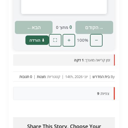
טוען מצגת…
←
→
הקודם
הבא
0
מתוך
0
+
100%
−
⬇ הורדה
⛶
זמן קריאה מוערך:
1 דקה
By
בית המדרש
|
יוני 14th, 2026
|
קטגוריות:
מצגות
|
0 תגובות
צפיות:
9
Share This Story, Choose Your