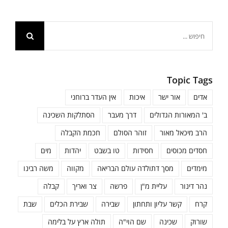
חיפוש...
Topic Tags
אדים
אור ישר
איכות
אין העדר ברוחני
ב' המאורות הגדולים
דרך מעבר
הסתלקות השכינה
הרב מיכאל מאור
זוהר הסולם
חכמת הקבלה
חסדים מכוסים
חסידות
טו בשבט
יהדות
מים
מימדים
מסך דתולדה עולם הבריאה
מקווה
משה רבינו
נהר דינור
עליית מ"ן
פרשה
צר ואריך
קבלה
קרח
קשר עליון ותחתון
שבירה
שבירת הכלים
שבת
שורוק
שכינה
שם הוי"ה
תולה ארץ על בלימה