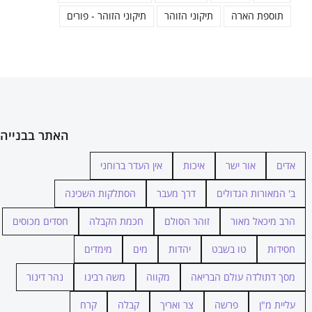
תוספת הארה
תיקוני הזוהר
תיקוני הזוהר - פורים
האתר בבנייה
אדים
אור ישר
איכות
אין העדר ברוחני
ב' המאורות הגדולים
דרך מעבר
הסתלקות השכינה
הרב מיכאל מאור
זוהר הסולם
חכמת הקבלה
חסדים מכוסים
חסידות
טו בשבט
יהדות
מים
מימדים
מסך דתולדה עולם הבריאה
מקווה
משה רבינו
נהר דינור
עליית מ"ן
פרשה
צר ואריך
קבלה
קרח