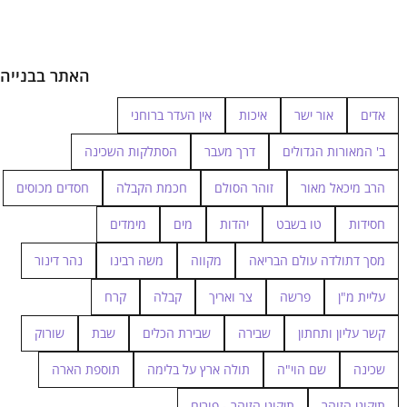
האתר בבנייה
אדים
אור ישר
איכות
אין העדר ברוחני
ב' המאורות הגדולים
דרך מעבר
הסתלקות השכינה
הרב מיכאל מאור
זוהר הסולם
חכמת הקבלה
חסדים מכוסים
חסידות
טו בשבט
יהדות
מים
מימדים
מסך דתולדה עולם הבריאה
מקווה
משה רבינו
נהר דינור
עליית מ"ן
פרשה
צר ואריך
קבלה
קרח
קשר עליון ותחתון
שבירה
שבירת הכלים
שבת
שורוק
שכינה
שם הוי"ה
תולה ארץ על בלימה
תוספת הארה
תיקוני הזוהר
תיקוני הזוהר - פורים