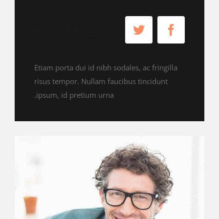
Sara Jones
Digital Marketer
Etiam porta dui id nibh sodales, ac fringilla
risus tempor. Nullam faucibus tincidunt
ipsum, id pretium urna.