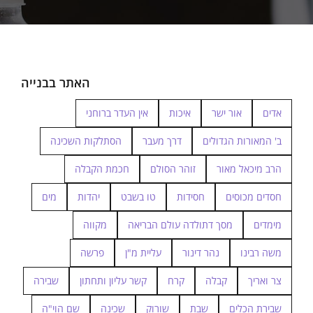
האתר בבנייה
אדים
אור ישר
איכות
אין העדר ברוחני
ב' המאורות הגדולים
דרך מעבר
הסתלקות השכינה
הרב מיכאל מאור
זוהר הסולם
חכמת הקבלה
חסדים מכוסים
חסידות
טו בשבט
יהדות
מים
מימדים
מסך דתולדה עולם הבריאה
מקווה
משה רבינו
נהר דינור
עליית מ"ן
פרשה
צר ואריך
קבלה
קרח
קשר עליון ותחתון
שבירה
שבירת הכלים
שבת
שורוק
שכינה
שם הוי"ה