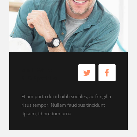
Mark White
SEO Specialist
Etiam porta dui id nibh sodales, ac fringilla
risus tempor. Nullam faucibus tincidunt
ipsum, id pretium urna.