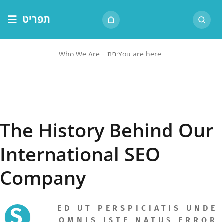
לג
תפריט
תוכן
דף הבית
You are here
:
בית
-
Who We Are
אודות הרב
בית המדרש
שיעור יומי
The History Behind Our
מאמרים
צור קשר
International SEO
נושאים
Company
שיעורים
S
ED UT PERSPICIATIS UNDE
OMNIS ISTE NATUS ERROR