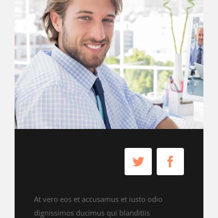
Tim Woods
CEO & Founder
At vero eos et accusamus et iusto odio
dignissimos ducimus qui blanditiis