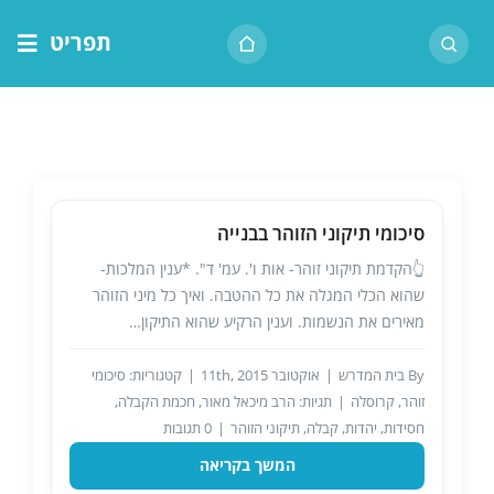
לג
תפריט
תוכן
דף הבית
אודות הרב
בית המדרש
סיכומי תיקוני הזוהר בבנייה
שיעור יומי
👆הקדמת תיקוני זוהר- אות ו'. עמ' ד". *ענין המלכות-
מאמרים
שהוא הכלי המגלה את כל ההטבה. ואיך כל מיני הזוהר
צור קשר
מאירים את הנשמות. וענין הרקיע שהוא התיקון…
נושאים
By
בית המדרש
|
אוקטובר 11th, 2015
|
קטגוריות:
סיכומי
זוהר
,
קרוסלה
|
תגיות:
הרב מיכאל מאור
,
חכמת הקבלה
,
שיעורים
חסידות
,
יהדות
,
קבלה
,
תיקוני הזוהר
|
0 תגובות
המשך בקריאה