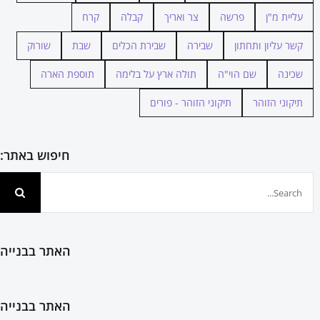
עליית מ"ן
פרשה
צר ואריך
קבלה
קרח
קשר עליון ותחתון
שבירה
שבירת הכלים
שבת
שורוק
שכינה
שם הוי"ה
תולה ארץ על בלימה
תוספת הארה
תיקוני הזוהר
תיקוני הזוהר - פורים
חיפוש באתר:
חיפוש...
האתר בבנייה
האתר בבנייה