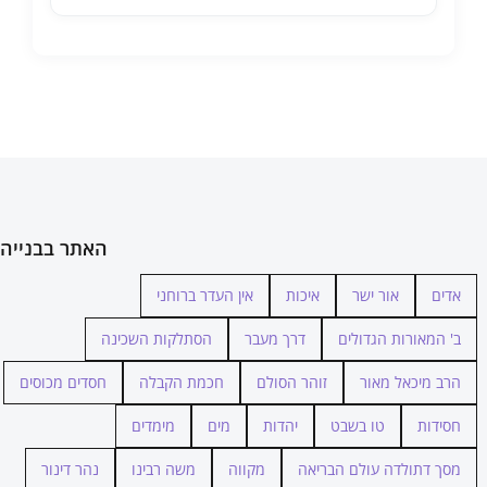
האתר בבנייה
אדים
אור ישר
איכות
אין העדר ברוחני
ב' המאורות הגדולים
דרך מעבר
הסתלקות השכינה
הרב מיכאל מאור
זוהר הסולם
חכמת הקבלה
חסדים מכוסים
חסידות
טו בשבט
יהדות
מים
מימדים
מסך דתולדה עולם הבריאה
מקווה
משה רבינו
נהר דינור