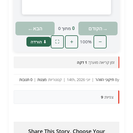
טוען מצגת…
←
→
הקודם
הבא
0
מתוך
0
+
100%
−
⬇ הורדה
⛶
זמן קריאה מוערך:
1 דקה
By
תיקוני הזוהר
|
יוני 14th, 2026
|
קטגוריות:
מצגות
|
0 תגובות
צפיות:
9
Share This Story, Choose Your