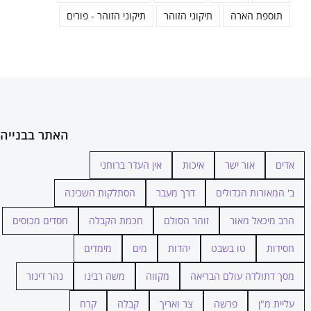
תוספת הארה
תיקוני הזוהר
תיקוני הזוהר - פורים
האתר בבנייה
אדים
אור ישר
איכות
אין העדר ברוחני
ב' המאורות הגדולים
דרך מעבר
הסתלקות השכינה
הרב מיכאל מאור
זוהר הסולם
חכמת הקבלה
חסדים מכוסים
חסידות
טו בשבט
יהדות
מים
מימדים
מסך דתולדה עולם הבריאה
מקווה
משה רבינו
נהר דינור
עליית מ"ן
פרשה
צר ואריך
קבלה
קרח