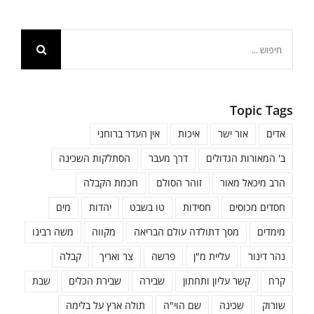
חיפוש...
Topic Tags
אדים
אור ישר
איכות
אין העדר ברוחני
ב' המאורות הגדולים
דרך מעבר
הסתלקות השכינה
הרב מיכאל מאור
זוהר הסולם
חכמת הקבלה
חסדים מכוסים
חסידות
טו בשבט
יהדות
מים
מימדים
מסך דתולדה עולם הבריאה
מקווה
משה רבינו
נהר דינור
עליית מ"ן
פרשה
צר ואריך
קבלה
קרח
קשר עליון ותחתון
שבירה
שבירת הכלים
שבת
שורוק
שכינה
שם הוי"ה
תולה ארץ על בלימה