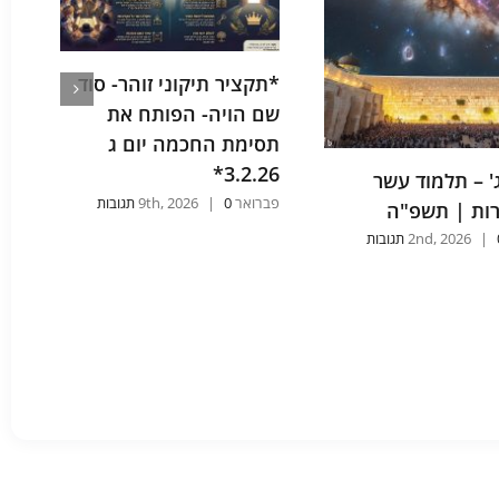
*תקציר תיקוני זוהר- סוד
סי
שם הויה- הפותח את
פברואר
תסימת החכמה יום ג
3.2.26*
' – תלמוד עשר
פברואר 9th, 2026
0 תגובות
|
ות | תשפ"ה
ות
|