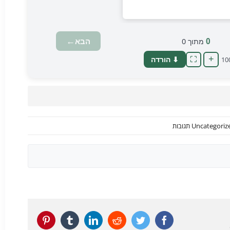
←
0
הבא
מתוך
0
+
⬇ הורדה
⛶
10
Uncategoriz
Pinterest
Tumblr
LinkedIn
Reddit
Twitter
Facebook