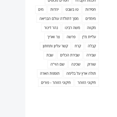
חכמת הקבלה
חסדים מכוסים
חסידות
טו בשבט
יהדות
מים
מימדים
מסך דתולדה עולם הבריאה
מקווה
משה רבינו
נהר דינור
עליית מ"ן
פרשה
צר ואריך
קבלה
קרח
קשר עליון ותחתון
שבירה
שבירת הכלים
שבת
שורוק
שכינה
שם הוי"ה
תולה ארץ על בלימה
תוספת הארה
תיקוני הזוהר
תיקוני הזוהר - פורים