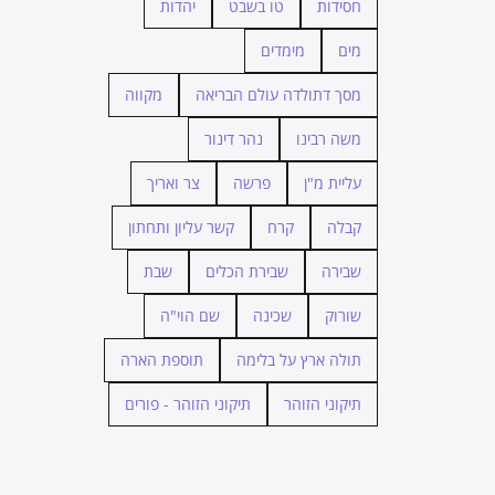
חסידות
טו בשבט
יהדות
מים
מימדים
מסך דתולדה עולם הבריאה
מקווה
משה רבינו
נהר דינור
עליית מ"ן
פרשה
צר ואריך
קבלה
קרח
קשר עליון ותחתון
שבירה
שבירת הכלים
שבת
שורוק
שכינה
שם הוי"ה
תולה ארץ על בלימה
תוספת הארה
תיקוני הזוהר
תיקוני הזוהר - פורים