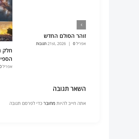
 וירא אות
ת התורה ביום
זוהר הסולם החדש
סוד פה אל פה-
אפריל 21st, 2026
0 תגובות
|
יעזר הורקונוס
חלק ג
הספיר
אפריל 2nd, 2026
0 תגוב
השאר תגובה
אתה חייב להיות
מחובר
כדי לפרסם תגובה