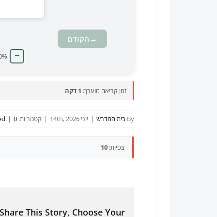
טוען מצגת…
→
הקודם
−
0%
זמן קריאה מוערך:
1 דקה
By
בית המדרש
|
יוני 14th, 2026
|
קטגוריות:
0 תגובות
|
ed
צפיות:
10
Share This Story, Choose Your