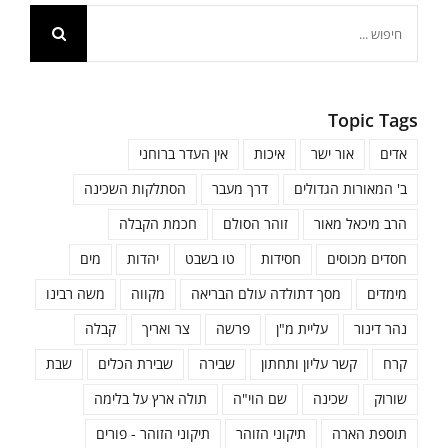
חיפוש...
Topic Tags
אדים
אור ישר
איכות
אין העדר ברוחני
ב' המאורות הגדולים
דרך מעבר
הסתלקות השכינה
הרב מיכאל מאור
זוהר הסולם
חכמת הקבלה
חסדים מכוסים
חסידות
טו בשבט
יהדות
מים
מימדים
מסך דתולדה עולם הבריאה
מקווה
משה רבינו
נהר דינור
עליית מ"ן
פרשה
צר ואריך
קבלה
קרח
קשר עליון ותחתון
שבירה
שבירת הכלים
שבת
שורוק
שכינה
שם הוי"ה
תולה ארץ על בלימה
תוספת הארה
תיקוני הזוהר
תיקוני הזוהר - פורים