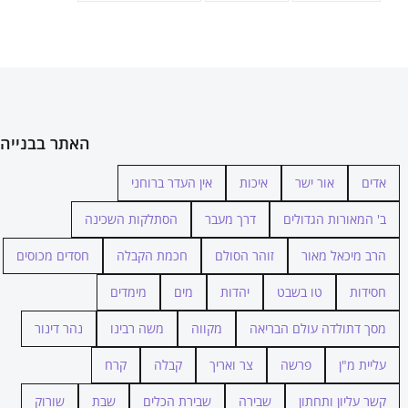
האתר בבנייה
אדים
אור ישר
איכות
אין העדר ברוחני
ב' המאורות הגדולים
דרך מעבר
הסתלקות השכינה
הרב מיכאל מאור
זוהר הסולם
חכמת הקבלה
חסדים מכוסים
חסידות
טו בשבט
יהדות
מים
מימדים
מסך דתולדה עולם הבריאה
מקווה
משה רבינו
נהר דינור
עליית מ"ן
פרשה
צר ואריך
קבלה
קרח
קשר עליון ותחתון
שבירה
שבירת הכלים
שבת
שורוק