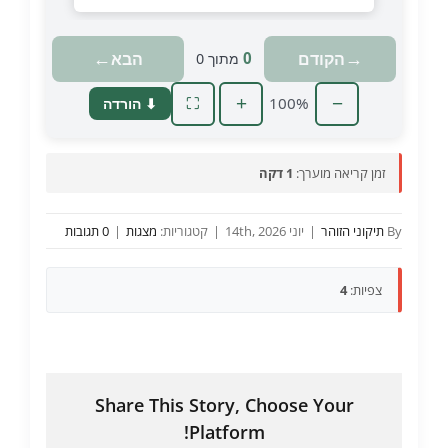
טוען מצגת…
←
→
הקודם
הבא
0
מתוך
0
+
100%
−
⬇ הורדה
⛶
זמן קריאה מוערך:
1 דקה
By
תיקוני הזוהר
|
יוני 14th, 2026
|
קטגוריות:
מצגות
|
0 תגובות
צפיות:
4
Share This Story, Choose Your
Platform!