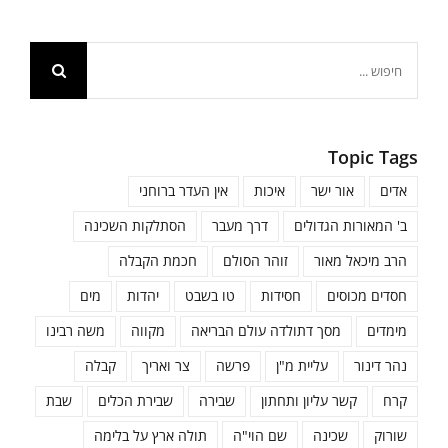
חיפוש...
Topic Tags
אדים
אור ישר
איכות
אין העדר ברוחני
ב' המאורות הגדולים
דרך מעבר
הסתלקות השכינה
הרב מיכאל מאור
זוהר הסולם
חכמת הקבלה
חסדים מכוסים
חסידות
טו בשבט
יהדות
מים
מימדים
מסך דתולדה עולם הבריאה
מקווה
משה רבינו
נהר דינור
עליית מ"ן
פרשה
צר ואריך
קבלה
קרח
קשר עליון ותחתון
שבירה
שבירת הכלים
שבת
שורוק
שכינה
שם הוי"ה
תולה ארץ על בלימה