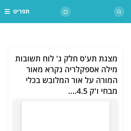
לג
תפריט
תוכן
דף הבית
אודות הרב
בית המדרש
מצגת תע'ס חלק ג' לוח תשובות
שיעור יומי
מילה אספקלריה נקרא מאור
מאמרים
המורה על אור המלובש בכלי
צור קשר
מבחי ו'ק 4.5.…
נושאים
שיעורים