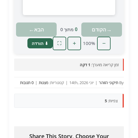
טוען מצגת…
←
→
הקודם
הבא
0
מתוך
0
+
100%
−
⬇ הורדה
⛶
זמן קריאה מוערך:
1 דקה
By
תיקוני הזוהר
|
יוני 14th, 2026
|
קטגוריות:
מצגות
|
0 תגובות
צפיות:
5
Share This Story, Choose Your