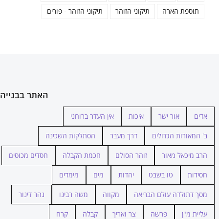
תוספת הארה
תיקוני הזוהר
תיקוני הזוהר - פורים
האתר בבנייה
אדים
אור ישר
איכות
אין העדר ברוחני
ב' המאורות הגדולים
דרך מעבר
הסתלקות השכינה
הרב מיכאל מאור
זוהר הסולם
חכמת הקבלה
חסדים מכוסים
חסידות
טו בשבט
יהדות
מים
מימדים
מסך דתולדה עולם הבריאה
מקווה
משה רבינו
נהר דינור
עליית מ"ן
פרשה
צר ואריך
קבלה
קרח