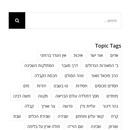
חיפוש...
Topic Tags
אדים
אור ישר
איכות
אין העדר ברוחני
ב' המאורות הגדולים
דרך מעבר
הסתלקות השכינה
הרב מיכאל מאור
זוהר הסולם
חכמת הקבלה
חסדים מכוסים
חסידות
טו בשבט
יהדות
מים
מימדים
מסך דתולדה עולם הבריאה
מקווה
משה רבינו
נהר דינור
עליית מ"ן
פרשה
צר ואריך
קבלה
קרח
קשר עליון ותחתון
שבירה
שבירת הכלים
שבת
שורוק
שכינה
שם הוי"ה
תולה ארץ על בלימה