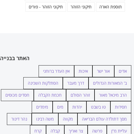
תוספת הארה
תיקוני הזוהר
תיקוני הזוהר - פורים
האתר בבנייה
אדים
אור ישר
איכות
אין העדר ברוחני
ב' המאורות הגדולים
דרך מעבר
הסתלקות השכינה
הרב מיכאל מאור
זוהר הסולם
חכמת הקבלה
חסדים מכוסים
חסידות
טו בשבט
יהדות
מים
מימדים
מסך דתולדה עולם הבריאה
מקווה
משה רבינו
נהר דינור
עליית מ"ן
פרשה
צר ואריך
קבלה
קרח