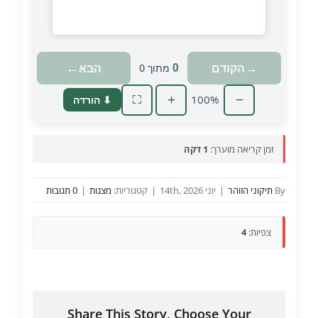
טוען מצגת…
←
→
הקודם
הבא
0
מתוך
0
+
100%
−
⬇ הורדה
⛶
זמן קריאה מוערך:
1 דקה
By
תיקוני הזוהר
|
יוני 14th, 2026
|
קטגוריות:
מצגות
|
0 תגובות
צפיות:
4
Share This Story, Choose Your