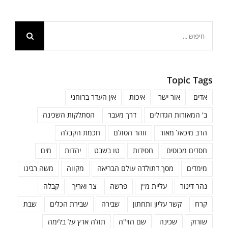
חיפוש...
Topic Tags
אדים
אור ישר
איכות
אין העדר ברוחני
ב' המאורות הגדולים
דרך מעבר
הסתלקות השכינה
הרב מיכאל מאור
זוהר הסולם
חכמת הקבלה
חסדים מכוסים
חסידות
טו בשבט
יהדות
מים
מימדים
מסך דתולדה עולם הבריאה
מקווה
משה רבינו
נהר דינור
עליית מ"ן
פרשה
צר ואריך
קבלה
קרח
קשר עליון ותחתון
שבירה
שבירת הכלים
שבת
שורוק
שכינה
שם הוי"ה
תולה ארץ על בלימה