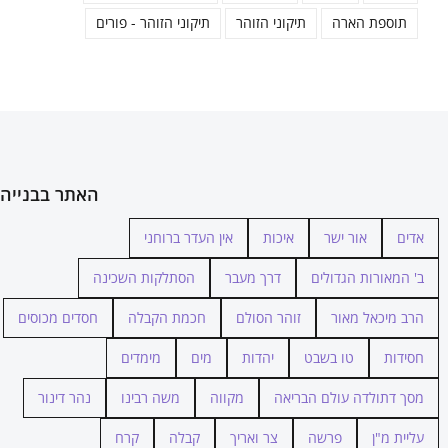
תוספת הארה
תיקוני הזוהר
תיקוני הזוהר - פורים
האתר בבנייה
אדים
אור ישר
איכות
אין העדר ברוחני
ב' המאורות הגדולים
דרך מעבר
הסתלקות השכינה
הרב מיכאל מאור
זוהר הסולם
חכמת הקבלה
חסדים מכוסים
חסידות
טו בשבט
יהדות
מים
מימדים
מסך דתולדה עולם הבריאה
מקווה
משה רבינו
נהר דינור
עליית מ"ן
פרשה
צר ואריך
קבלה
קרח