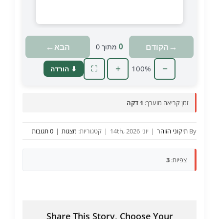
טוען מצגת…
←
→
הקודם
הבא
0
מתוך
0
+
100%
−
⬇ הורדה
⛶
זמן קריאה מוערך:
1 דקה
By
תיקוני הזוהר
|
יוני 14th, 2026
|
קטגוריות:
מצגות
|
0 תגובות
צפיות:
3
Share This Story, Choose Your