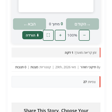
טוען מצגת…
←
→
הקודם
הבא
0
מתוך
0
+
100%
−
⬇ הורדה
⛶
זמן קריאה מוערך:
1 דקה
By
תיקוני הזוהר
|
מאי 29th, 2026
|
קטגוריות:
מצגות
|
0 תגובות
צפיות:
27
Share This Story, Choose Your