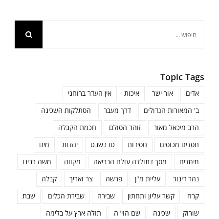
חיפוש...
Topic Tags
אדים
אור ישר
איכות
אין העדר ברוחני
ב' המאורות הגדולים
דרך מעבר
הסתלקות השכינה
הרב מיכאל מאור
זוהר הסולם
חכמת הקבלה
חסדים מכוסים
חסידות
טו בשבט
יהדות
מים
מימדים
מסך דתולדה עולם הבריאה
מקווה
משה רבינו
נהר דינור
עליית מ"ן
פרשה
צר ואריך
קבלה
קרח
קשר עליון ותחתון
שבירה
שבירת הכלים
שבת
שורוק
שכינה
שם הוי"ה
תולה ארץ על בלימה