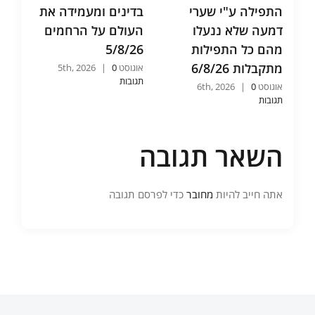
בדינים ומעמידה את
אחר ההסתלקות
הב
העולם על הרחמים
וכיצד זוכים לשכינה
הז
5/8/26
שהיא כלה וחסודה.
שי
5/8/26
העו
אוגוסט 5th, 2026
0
|
תגובות
אוגוסט 5th, 2026
0
|
אוגוס
תגובות
תג
השאר תגובה
אתה חייב להיות
מחובר
כדי לפרסם תגובה