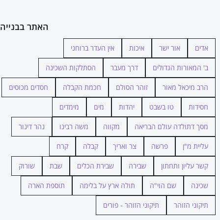
האתר בבנייה
אדים
אור ישר
איכות
אין העדר ברוחני
ב' המאורות הגדולים
דרך מעבר
הסתלקות השכינה
הרב מיכאל מאור
זוהר הסולם
חכמת הקבלה
חסדים מכוסים
חסידות
טו בשבט
יהדות
מים
מימדים
מסך דתולדה עולם הבריאה
מקווה
משה רבינו
נהר דינור
עליית מ"ן
פרשה
צר ואריך
קבלה
קרח
קשר עליון ותחתון
שבירה
שבירת הכלים
שבת
שורוק
שכינה
שם הוי"ה
תולה ארץ על בלימה
תוספת הארה
תיקוני הזוהר
תיקוני הזוהר - פורים