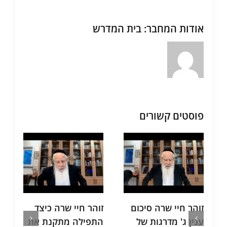
אודות המחבר:
בית המדרש
פוסטים קשורים
זוהר חיי שרה כיצד
תע"ס חלק ד מה הם
תי
התפילה מתקנת את
שני הכלים הנשארים
תי