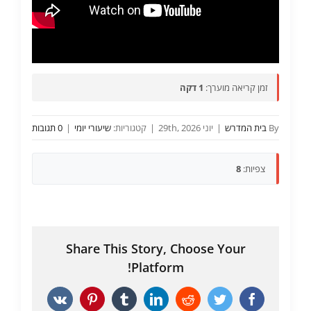
זמן קריאה מוערך:
1 דקה
By
בית המדרש
|
יוני 29th, 2026
|
קטגוריות:
שיעורי יומי
|
0 תגובות
צפיות:
8
Share This Story, Choose Your
Platform!
Vk
Pinterest
Tumblr
LinkedIn
Reddit
Twitter
Facebook