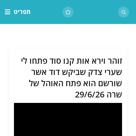
לג
תפריט
תוכן
דף הבית
אודות הרב
בית המדרש
זוהר וירא אות קנו סוד פתחו לי
שיעור יומי
שערי צדק שביקש דוד אשר
מאמרים
שורשם הוא פתח האוהל של
צור קשר
שרה 29/6/26
נושאים
שיעורים