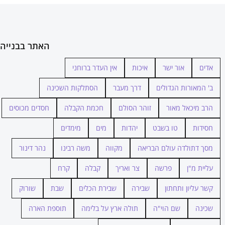
האתר בבנייה
אדים
אור ישר
איכות
אין העדר ברוחני
ב' המאורות הגדולים
דרך מעבר
הסתלקות השכינה
הרב מיכאל מאור
זוהר הסולם
חכמת הקבלה
חסדים מכוסים
חסידות
טו בשבט
יהדות
מים
מימדים
מסך דתולדה עולם הבריאה
מקווה
משה רבינו
נהר דינור
עליית מ"ן
פרשה
צר ואריך
קבלה
קרח
קשר עליון ותחתון
שבירה
שבירת הכלים
שבת
שורוק
שכינה
שם הוי"ה
תולה ארץ על בלימה
תוספת הארה