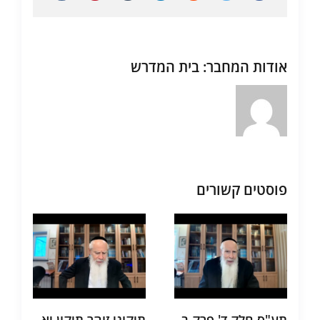
אודות המחבר:
בית המדרש
פוסטים קשורים
תע"ס חלק ד' פרק ב
תיקוני זוהר תיקון יא