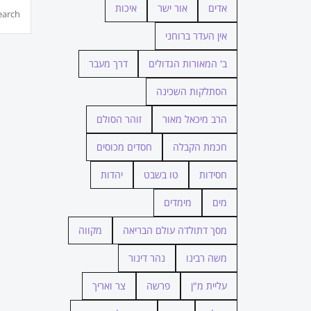
חיפוש...
אדים
אור ישר
איכות
אין העדר ברוחני
ב' המאורות הגדולים
דרך מעבר
הסתלקות השכינה
הרב מיכאל מאור
זוהר הסולם
חכמת הקבלה
חסדים מכוסים
חסידות
טו בשבט
יהדות
מים
מימדים
מסך דתולדה עולם הבריאה
מקווה
משה רבינו
נהר דינור
עליית מ"ן
פרשה
צר ואריך