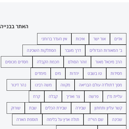
האתר בבנייה
אדים
אור ישר
איכות
אין העדר ברוחני
ב' המאורות הגדולים
דרך מעבר
הסתלקות השכינה
הרב מיכאל מאור
זוהר הסולם
חכמת הקבלה
חסדים מכוסים
חסידות
טו בשבט
יהדות
מים
מימדים
מסך דתולדה עולם הבריאה
מקווה
משה רבינו
נהר דינור
עליית מ"ן
פרשה
צר ואריך
קבלה
קרח
קשר עליון ותחתון
שבירה
שבירת הכלים
שבת
שורוק
שכינה
שם הוי"ה
תולה ארץ על בלימה
תוספת הארה