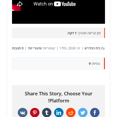
זמן קריאה מוערך:
1 דקה
By
בית המדרש
|
יוני 17th, 2026
|
קטגוריות:
שיעורי יומי
|
0 תגובות
צפיות:
9
Share This Story, Choose Your
Platform!
Vk
Pinterest
Tumblr
LinkedIn
Reddit
Twitter
Facebook