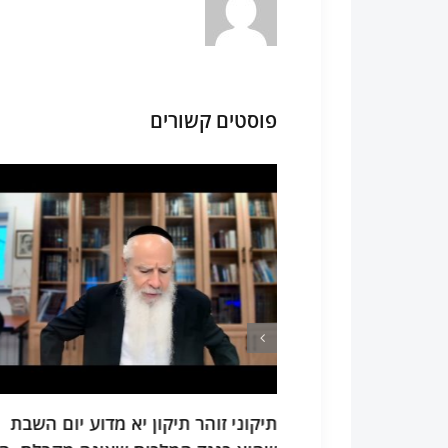
פוסטים קשורים
דוע יום השבת
זוהר חיי שרה סיכום ענין ג' מדרגות ש