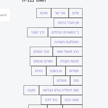
חיפוש...
אדים
אור ישר
איכות
אין העדר ברוחני
ב' המאורות הגדולים
דרך מעבר
הסתלקות השכינה
הרב מיכאל מאור
זוהר הסולם
חכמת הקבלה
חסדים מכוסים
חסידות
טו בשבט
יהדות
מים
מימדים
מסך דתולדה עולם הבריאה
מקווה
משה רבינו
נהר דינור