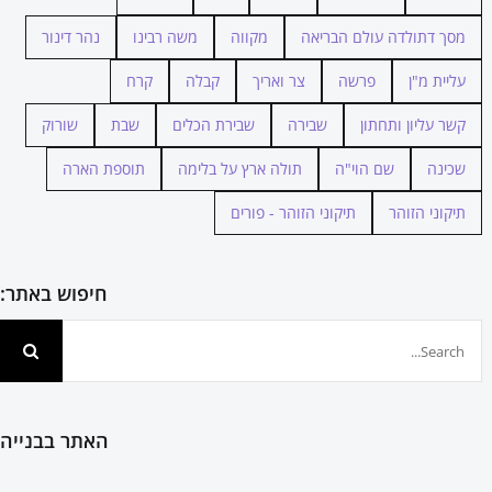
מסך דתולדה עולם הבריאה
מקווה
משה רבינו
נהר דינור
עליית מ"ן
פרשה
צר ואריך
קבלה
קרח
קשר עליון ותחתון
שבירה
שבירת הכלים
שבת
שורוק
שכינה
שם הוי"ה
תולה ארץ על בלימה
תוספת הארה
תיקוני הזוהר
תיקוני הזוהר - פורים
חיפוש באתר:
חיפוש...
האתר בבנייה