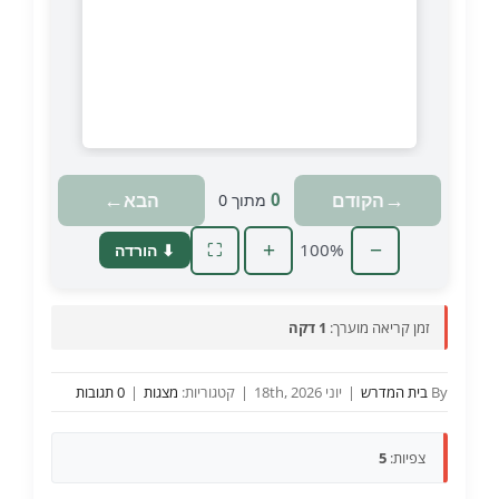
טוען מצגת…
←
→
הקודם
הבא
0
מתוך
0
+
100%
−
⬇ הורדה
⛶
זמן קריאה מוערך:
1 דקה
By
בית המדרש
|
יוני 18th, 2026
|
קטגוריות:
מצגות
|
0 תגובות
צפיות:
5