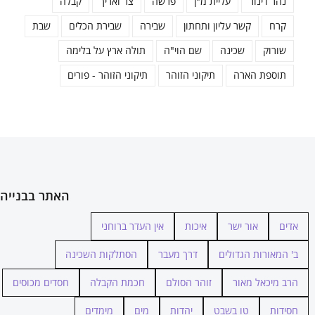
נהר דינור
עליית מ"ן
פרשה
צר ואריך
קבלה
קרח
קשר עליון ותחתון
שבירה
שבירת הכלים
שבת
שורוק
שכינה
שם הוי"ה
תולה ארץ על בלימה
תוספת הארה
תיקוני הזוהר
תיקוני הזוהר - פורים
האתר בבנייה
אדים
אור ישר
איכות
אין העדר ברוחני
ב' המאורות הגדולים
דרך מעבר
הסתלקות השכינה
הרב מיכאל מאור
זוהר הסולם
חכמת הקבלה
חסדים מכוסים
חסידות
טו בשבט
יהדות
מים
מימדים