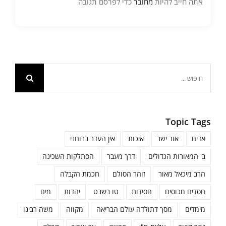
אתה חייב להיות
מחובר
כדי לפרסם תגובה
חיפוש...
Topic Tags
אדים
אור ישר
איכות
אין העדר ברוחני
ב' המאורות הגדולים
דרך מעבר
הסתלקות השכינה
הרב מיכאל מאור
זוהר הסולם
חכמת הקבלה
חסדים מכוסים
חסידות
טו בשבט
יהדות
מים
מימדים
מסך דתולדה עולם הבריאה
מקווה
משה רבינו