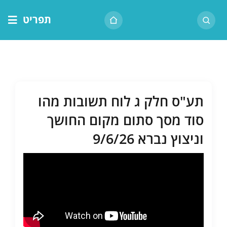
לג
תפריט
תוכן
דף הבית
אודות הרב
בית המדרש
תע"ס חלק ג לוח תשובות מהו
שיעור יומי
סוד מסך סתום מקום החושך
מאמרים
וניצוץ נברא 9/6/26
צור קשר
נושאים
שיעורים