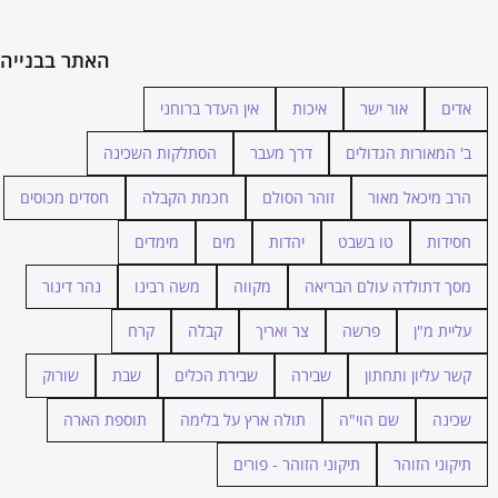
האתר בבנייה
אדים
אור ישר
איכות
אין העדר ברוחני
ב' המאורות הגדולים
דרך מעבר
הסתלקות השכינה
הרב מיכאל מאור
זוהר הסולם
חכמת הקבלה
חסדים מכוסים
חסידות
טו בשבט
יהדות
מים
מימדים
מסך דתולדה עולם הבריאה
מקווה
משה רבינו
נהר דינור
עליית מ"ן
פרשה
צר ואריך
קבלה
קרח
קשר עליון ותחתון
שבירה
שבירת הכלים
שבת
שורוק
שכינה
שם הוי"ה
תולה ארץ על בלימה
תוספת הארה
תיקוני הזוהר
תיקוני הזוהר - פורים