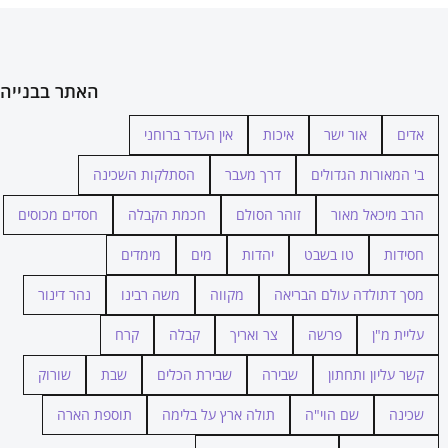
האתר בבנייה
אדים
אור ישר
איכות
אין העדר ברוחני
ב' המאורות הגדולים
דרך מעבר
הסתלקות השכינה
הרב מיכאל מאור
זוהר הסולם
חכמת הקבלה
חסדים מכוסים
חסידות
טו בשבט
יהדות
מים
מימדים
מסך דתולדה עולם הבריאה
מקווה
משה רבינו
נהר דינור
עליית מ"ן
פרשה
צר ואריך
קבלה
קרח
קשר עליון ותחתון
שבירה
שבירת הכלים
שבת
שורוק
שכינה
שם הוי"ה
תולה ארץ על בלימה
תוספת הארה