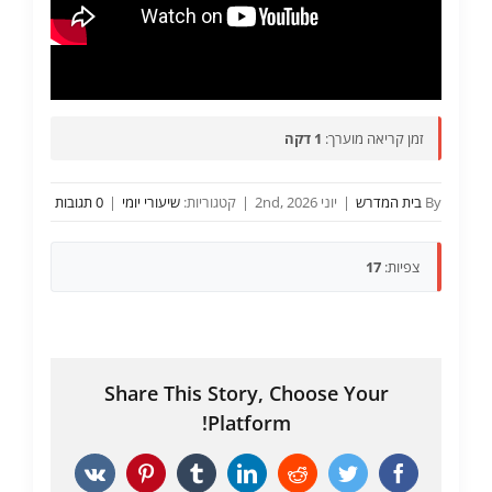
זמן קריאה מוערך:
1 דקה
By
בית המדרש
|
יוני 2nd, 2026
|
קטגוריות:
שיעורי יומי
|
0 תגובות
צפיות:
17
Share This Story, Choose Your
Platform!
Vk
Pinterest
Tumblr
LinkedIn
Reddit
Twitter
Facebook