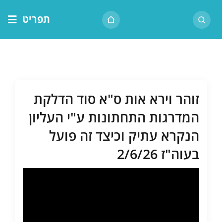
לג
תפריט
תוכן
דף הבית
אודות הרב
בית המדרש
זוהר וירא אות ס"א סוד הדלקת
שיעור יומי
המדרגות התחתונות ע"י העליון
מאמרים
הנקרא עתיק וכיצד זה פועל
צור קשר
בעוה"ז 2/6/26
נושאים
שיעורים