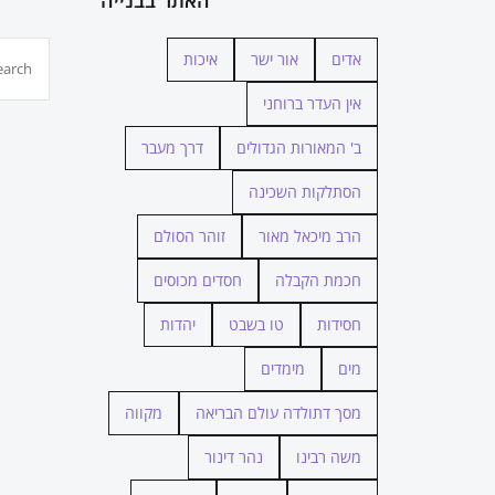
חיפוש...
אדים
אור ישר
איכות
אין העדר ברוחני
ב' המאורות הגדולים
דרך מעבר
הסתלקות השכינה
הרב מיכאל מאור
זוהר הסולם
חכמת הקבלה
חסדים מכוסים
חסידות
טו בשבט
יהדות
מים
מימדים
מסך דתולדה עולם הבריאה
מקווה
משה רבינו
נהר דינור