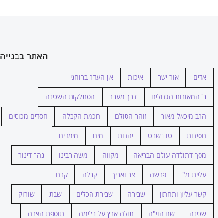
האתר בבנייה
אדים
אור ישר
איכות
אין העדר ברוחני
ב' המאורות הגדולים
דרך מעבר
הסתלקות השכינה
הרב מיכאל מאור
זוהר הסולם
חכמת הקבלה
חסדים מכוסים
חסידות
טו בשבט
יהדות
מים
מימדים
מסך דתולדה עולם הבריאה
מקווה
משה רבינו
נהר דינור
עליית מ"ן
פרשה
צר ואריך
קבלה
קרח
קשר עליון ותחתון
שבירה
שבירת הכלים
שבת
שורוק
שכינה
שם הוי"ה
תולה ארץ על בלימה
תוספת הארה