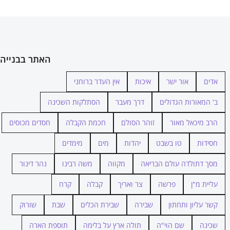
האתר בבנייה
אדים
אור ישר
איכות
אין העדר ברוחני
ב' המאורות הגדולים
דרך מעבר
הסתלקות השכינה
הרב מיכאל מאור
זוהר הסולם
חכמת הקבלה
חסדים מכוסים
חסידות
טו בשבט
יהדות
מים
מימדים
מסך דתולדה עולם הבריאה
מקווה
משה רבינו
נהר דינור
עליית מ"ן
פרשה
צר ואריך
קבלה
קרח
קשר עליון ותחתון
שבירה
שבירת הכלים
שבת
שורוק
שכינה
שם הוי"ה
תולה ארץ על בלימה
תוספת הארה