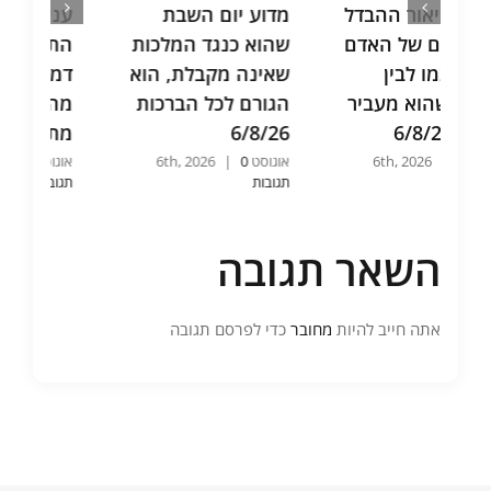
יום השבת
ענין ג' מדרגות של
התפילה מתק
כנגד המלכות
התפילה ע"י שערי
בדינים ומעמי
 מקבלת, הוא
דמעה שלא ננעלו
העולם על הר
לכל הברכות
מהם כל התפילות
5/8/26
6
מתקבלות 6/8/26
אוגוסט 5th, 2026
0
|
תגובות
|
אוגוסט 6th, 2026
0
|
תגובות
השאר תגובה
אתה חייב להיות
מחובר
כדי לפרסם תגובה