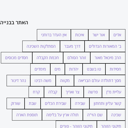
האתר בבנייה
אדים
אור ישר
איכות
אין העדר ברוחני
ב' המאורות הגדולים
דרך מעבר
הסתלקות השכינה
הרב מיכאל מאור
זוהר הסולם
חכמת הקבלה
חסדים מכוסים
חסידות
טו בשבט
יהדות
מים
מימדים
מסך דתולדה עולם הבריאה
מקווה
משה רבינו
נהר דינור
עליית מ"ן
פרשה
צר ואריך
קבלה
קרח
קשר עליון ותחתון
שבירה
שבירת הכלים
שבת
שורוק
שכינה
שם הוי"ה
תולה ארץ על בלימה
תוספת הארה
תיקוני הזוהר
תיקוני הזוהר - פורים