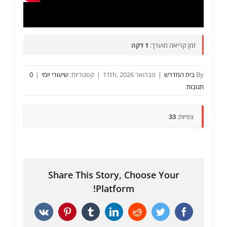
זמן קריאה מוערך:
1 דקה
By
בית המדרש
|
פברואר 11th, 2026
|
קטגוריות:
שיעורי יומי
|
0
תגובות
צפיות:
33
Share This Story, Choose Your
Platform!
Vk
Pinterest
Tumblr
LinkedIn
Reddit
Twitter
Facebook