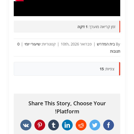
זמן קריאה מוערך:
1 דקה
By
בית המדרש
|
פברואר 10th, 2026
|
קטגוריות:
שיעורי יומי
|
0
תגובות
צפיות:
15
Share This Story, Choose Your
Platform!
Vk
Pinterest
Tumblr
LinkedIn
Reddit
Twitter
Facebook