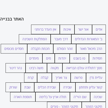
האתר בבנייה
אדים
אור ישר
איכות
אין העדר ברוחני
ב' המאורות הגדולים
דרך מעבר
הסתלקות השכינה
הרב מיכאל מאור
זוהר הסולם
חכמת הקבלה
חסדים מכוסים
חסידות
טו בשבט
יהדות
מים
מימדים
מסך דתולדה עולם הבריאה
מקווה
משה רבינו
נהר דינור
עליית מ"ן
פרשה
צר ואריך
קבלה
קרח
קשר עליון ותחתון
שבירה
שבירת הכלים
שבת
שורוק
שכינה
שם הוי"ה
תולה ארץ על בלימה
תוספת הארה
תיקוני הזוהר
תיקוני הזוהר - פורים