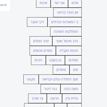
חיפוש...
אדים
אור ישר
איכות
אין העדר ברוחני
ב' המאורות הגדולים
דרך מעבר
הסתלקות השכינה
הרב מיכאל מאור
זוהר הסולם
חכמת הקבלה
חסדים מכוסים
חסידות
טו בשבט
יהדות
מים
מימדים
מסך דתולדה עולם הבריאה
מקווה
משה רבינו
נהר דינור
עליית מ"ן
פרשה
צר ואריך