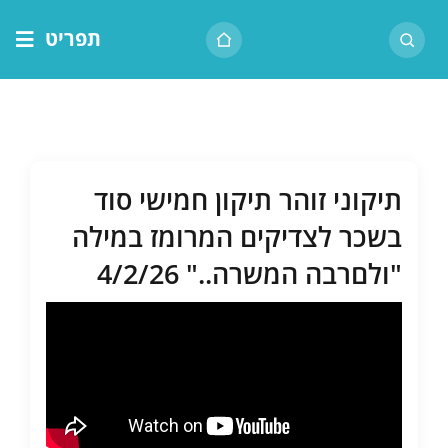
לג
תפריט
תוכן
דף הבית
אודות הרב
בית המדרש
תיקוני זוהר תיקון חמישי סוד
שיעור יומי
בשכר לצדיקים המרומז במילה
מאמרים
"ולםרבה המשרה.." 4/2/26
צור קשר
נושאים
שיעורים