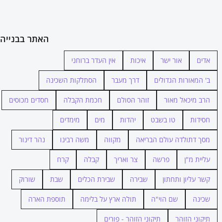
האתר בבנייה
אדים
אור ישר
איכות
אין העדר ברוחני
ב' המאורות הגדולים
דרך מעבר
הסתלקות השכינה
הרב מיכאל מאור
זוהר הסולם
חכמת הקבלה
חסדים מכוסים
חסידות
טו בשבט
יהדות
מים
מימדים
מסך דתולדה עולם הבריאה
מקווה
משה רבינו
נהר דינור
עליית מ"ן
פרשה
צר ואריך
קבלה
קרח
קשר עליון ותחתון
שבירה
שבירת הכלים
שבת
שורוק
שכינה
שם הוי"ה
תולה ארץ על בלימה
תוספת הארה
תיקוני הזוהר
תיקוני הזוהר - פורים