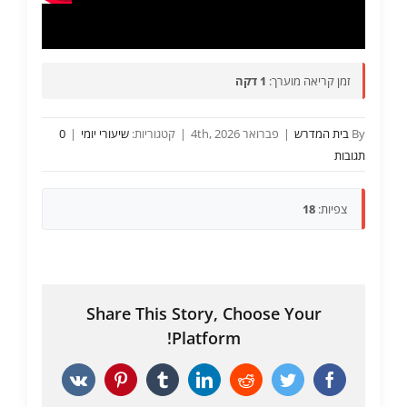
זמן קריאה מוערך:
1 דקה
By
בית המדרש
|
פברואר 4th, 2026
|
קטגוריות:
שיעורי יומי
|
0
תגובות
צפיות:
18
Share This Story, Choose Your
Platform!
Vk
Pinterest
Tumblr
LinkedIn
Reddit
Twitter
Facebook