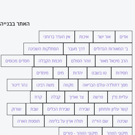
האתר בבנייה
אדים
אור ישר
איכות
אין העדר ברוחני
ב' המאורות הגדולים
דרך מעבר
הסתלקות השכינה
הרב מיכאל מאור
זוהר הסולם
חכמת הקבלה
חסדים מכוסים
חסידות
טו בשבט
יהדות
מים
מימדים
מסך דתולדה עולם הבריאה
מקווה
משה רבינו
נהר דינור
עליית מ"ן
פרשה
צר ואריך
קבלה
קרח
קשר עליון ותחתון
שבירה
שבירת הכלים
שבת
שורוק
שכינה
שם הוי"ה
תולה ארץ על בלימה
תוספת הארה
תיקוני הזוהר
תיקוני הזוהר - פורים