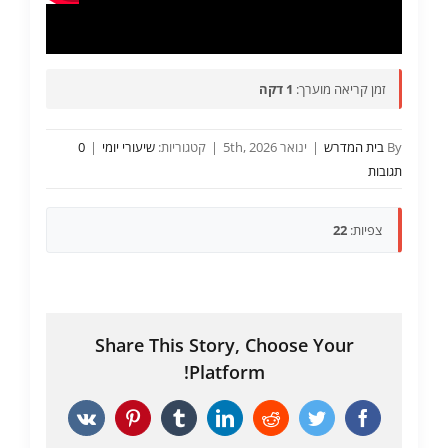
זמן קריאה מוערך:
1 דקה
By
בית המדרש
|
ינואר 5th, 2026
|
קטגוריות:
שיעורי יומי
|
0
תגובות
צפיות:
22
Share This Story, Choose Your
Platform!
Vk
Pinterest
Tumblr
LinkedIn
Reddit
Twitter
Facebook