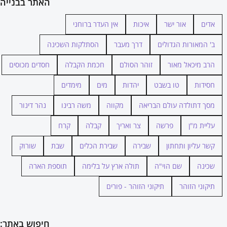
האתר בבנייה
אדים
אור ישר
איכות
אין העדר ברוחני
ב' המאורות הגדולים
דרך מעבר
הסתלקות השכינה
הרב מיכאל מאור
זוהר הסולם
חכמת הקבלה
חסדים מכוסים
חסידות
טו בשבט
יהדות
מים
מימדים
מסך דתולדה עולם הבריאה
מקווה
משה רבינו
נהר דינור
עליית מ"ן
פרשה
צר ואריך
קבלה
קרח
קשר עליון ותחתון
שבירה
שבירת הכלים
שבת
שורוק
שכינה
שם הוי"ה
תולה ארץ על בלימה
תוספת הארה
תיקוני הזוהר
תיקוני הזוהר - פורים
חיפוש באתר: