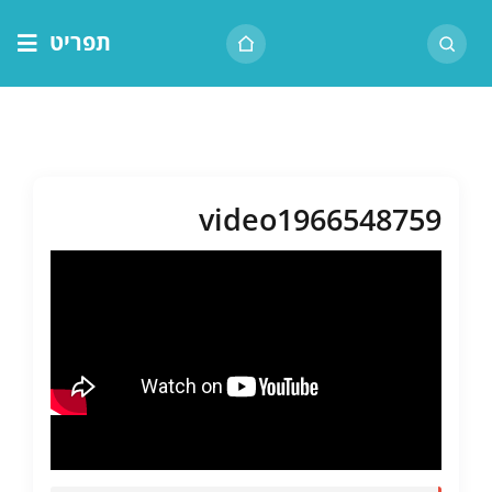
לג
תפריט
תוכן
דף הבית
אודות הרב
בית המדרש
video1966548759
שיעור יומי
מאמרים
צור קשר
נושאים
שיעורים