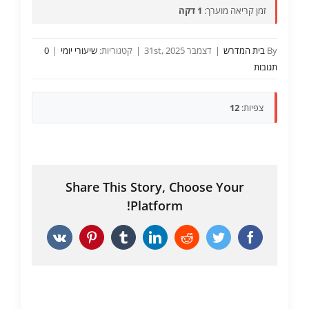
זמן קריאה מוערך:
1 דקה
By
בית המדרש
|
דצמבר 31st, 2025
|
קטגוריות:
שיעורי יומי
|
0
תגובות
צפיות:
12
Share This Story, Choose Your
Platform!
Vk
Pinterest
Tumblr
LinkedIn
Reddit
Twitter
Facebook