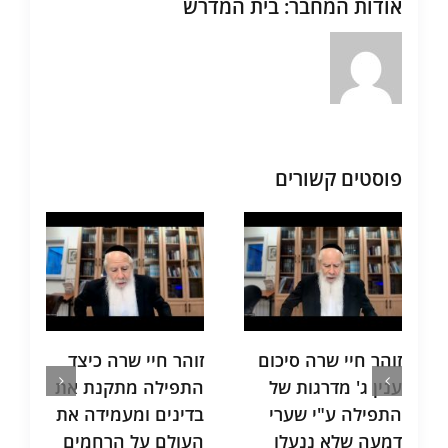
אודות המחבר:
בית המדרש
פוסטים קשורים
זוהר חיי שרה סיכום
זוהר חיי שרה כיצד
תע"
ענין ג' מדרגות של
התפילה מתקנת את
שני
התפילה ע"י שערי
בדינים ומעמידה את
אחר
דמעה שלא ננעלו
העולם על הרחמים
וכיצ