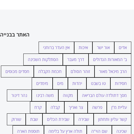
האתר בבנייה
אדים
אור ישר
איכות
אין העדר ברוחני
ב' המאורות הגדולים
דרך מעבר
הסתלקות השכינה
הרב מיכאל מאור
זוהר הסולם
חכמת הקבלה
חסדים מכוסים
חסידות
טו בשבט
יהדות
מים
מימדים
מסך דתולדה עולם הבריאה
מקווה
משה רבינו
נהר דינור
עליית מ"ן
פרשה
צר ואריך
קבלה
קרח
קשר עליון ותחתון
שבירה
שבירת הכלים
שבת
שורוק
שכינה
שם הוי"ה
תולה ארץ על בלימה
תוספת הארה