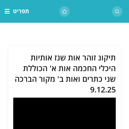
לג
תפריט
תוכן
דף הבית
אודות הרב
בית המדרש
תיקונ זוהר אות שנז אותיות
שיעור יומי
היכלי החכמה אות א' הכוללת
מאמרים
שני כתרים ואות ב' מקור הברכה
צור קשר
9.12.25
נושאים
שיעורים