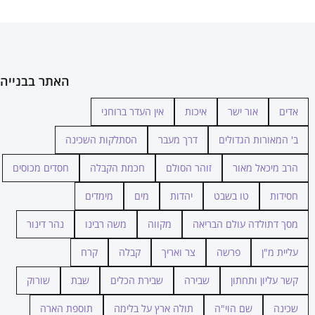
האתר בבנייה
אדים
אור ישר
איכות
אין העדר ברוחני
ב' המאורות הגדולים
דרך מעבר
הסתלקות השכינה
הרב מיכאל מאור
זוהר הסולם
חכמת הקבלה
חסדים מכוסים
חסידות
טו בשבט
יהדות
מים
מימדים
מסך דתולדה עולם הבריאה
מקווה
משה רבינו
נהר דינור
עליית מ"ן
פרשה
צר ואריך
קבלה
קרח
קשר עליון ותחתון
שבירה
שבירת הכלים
שבת
שורוק
שכינה
שם הוי"ה
תולה ארץ על בלימה
תוספת הארה