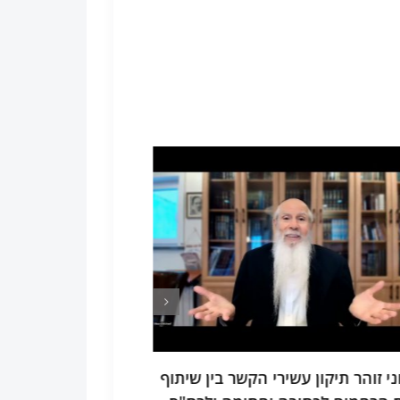
 חיי שרה כל יסודות התפילה מתוך
תע"ס חלק ד פרק ב