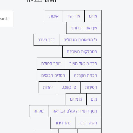
חיפוש...
אדים
אור ישר
איכות
אין העדר ברוחני
ב' המאורות הגדולים
דרך מעבר
הסתלקות השכינה
הרב מיכאל מאור
זוהר הסולם
חכמת הקבלה
חסדים מכוסים
חסידות
טו בשבט
יהדות
מים
מימדים
מסך דתולדה עולם הבריאה
מקווה
משה רבינו
נהר דינור