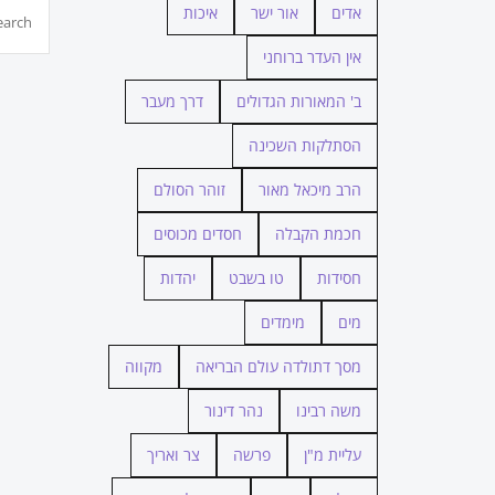
חיפוש...
אדים
אור ישר
איכות
אין העדר ברוחני
ב' המאורות הגדולים
דרך מעבר
הסתלקות השכינה
הרב מיכאל מאור
זוהר הסולם
חכמת הקבלה
חסדים מכוסים
חסידות
טו בשבט
יהדות
מים
מימדים
מסך דתולדה עולם הבריאה
מקווה
משה רבינו
נהר דינור
עליית מ"ן
פרשה
צר ואריך