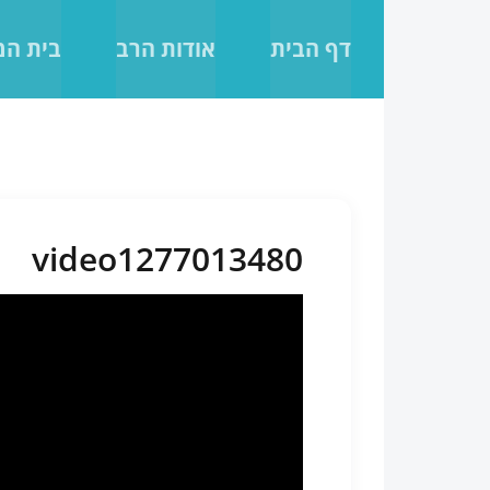
לג
תוכן
דף הבית
אודות הרב
בית ה
video1277013480