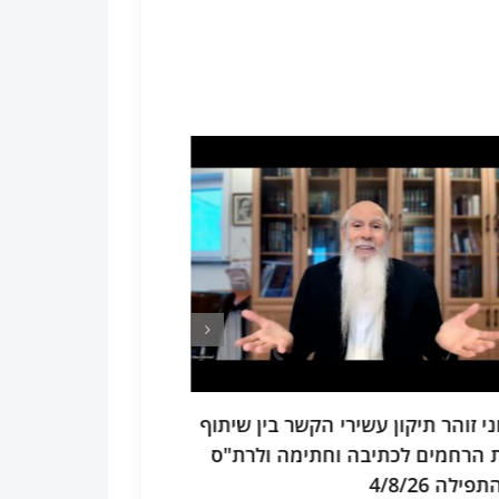
 חיי שרה כל יסודות התפילה מתוך
תע"ס חלק ד פרק ב
ק במשלי "לשון רכה תשבר גרם".
ד' היסודות בכל מ
4/
לבן 4/6/26