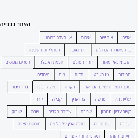
האתר בבנייה
אדים
אור ישר
איכות
אין העדר ברוחני
ב' המאורות הגדולים
דרך מעבר
הסתלקות השכינה
הרב מיכאל מאור
זוהר הסולם
חכמת הקבלה
חסדים מכוסים
חסידות
טו בשבט
יהדות
מים
מימדים
מסך דתולדה עולם הבריאה
מקווה
משה רבינו
נהר דינור
עליית מ"ן
פרשה
צר ואריך
קבלה
קרח
קשר עליון ותחתון
שבירה
שבירת הכלים
שבת
שורוק
שכינה
שם הוי"ה
תולה ארץ על בלימה
תוספת הארה
תיקוני הזוהר
תיקוני הזוהר - פורים