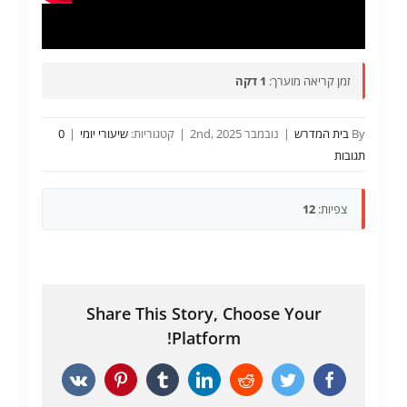
זמן קריאה מוערך:
1 דקה
By
בית המדרש
|
נובמבר 2nd, 2025
|
קטגוריות:
שיעורי יומי
|
0
תגובות
צפיות:
12
Share This Story, Choose Your
Platform!
Vk
Pinterest
Tumblr
LinkedIn
Reddit
Twitter
Facebook