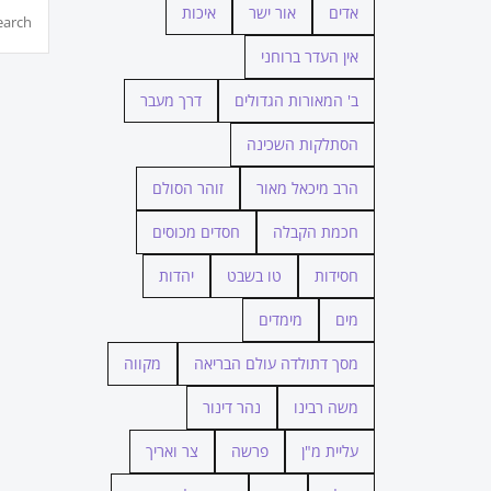
חיפוש...
אדים
אור ישר
איכות
אין העדר ברוחני
ב' המאורות הגדולים
דרך מעבר
הסתלקות השכינה
הרב מיכאל מאור
זוהר הסולם
חכמת הקבלה
חסדים מכוסים
חסידות
טו בשבט
יהדות
מים
מימדים
מסך דתולדה עולם הבריאה
מקווה
משה רבינו
נהר דינור
עליית מ"ן
פרשה
צר ואריך