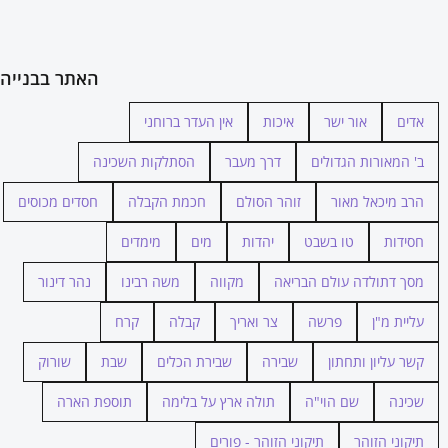
האתר בבנייה
אדים
אור ישר
איכות
אין העדר ברוחני
ב' המאורות הגדולים
דרך מעבר
הסתלקות השכינה
הרב מיכאל מאור
זוהר הסולם
חכמת הקבלה
חסדים מכוסים
חסידות
טו בשבט
יהדות
מים
מימדים
מסך דתולדה עולם הבריאה
מקווה
משה רבינו
נהר דינור
עליית מ"ן
פרשה
צר ואריך
קבלה
קרח
קשר עליון ותחתון
שבירה
שבירת הכלים
שבת
שורוק
שכינה
שם הוי"ה
תולה ארץ על בלימה
תוספת הארה
תיקוני הזוהר
תיקוני הזוהר - פורים