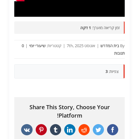
זמן קריאה מוערך:
1 דקה
By
בית המדרש
|
אוגוסט 7th, 2025
|
קטגוריות:
שיעורי יומי
|
0
תגובות
צפיות:
3
Share This Story, Choose Your
Platform!
Vk
Pinterest
Tumblr
LinkedIn
Reddit
Twitter
Facebook