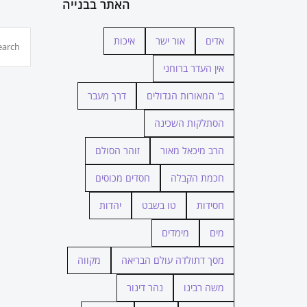
האתר בבנייה
חיפוש...
אדים
אור ישר
איכות
אין העדר ברוחני
ב' המאורות הגדולים
דרך מעבר
הסתלקות השכינה
הרב מיכאל מאור
זוהר הסולם
חכמת הקבלה
חסדים מכוסים
חסידות
טו בשבט
יהדות
מים
מימדים
מסך דתולדה עולם הבריאה
מקווה
משה רבינו
נהר דינור