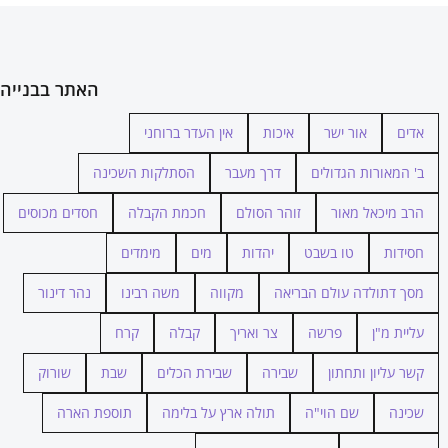
האתר בבנייה
אדים
אור ישר
איכות
אין העדר ברוחני
ב' המאורות הגדולים
דרך מעבר
הסתלקות השכינה
הרב מיכאל מאור
זוהר הסולם
חכמת הקבלה
חסדים מכוסים
חסידות
טו בשבט
יהדות
מים
מימדים
מסך דתולדה עולם הבריאה
מקווה
משה רבינו
נהר דינור
עליית מ"ן
פרשה
צר ואריך
קבלה
קרח
קשר עליון ותחתון
שבירה
שבירת הכלים
שבת
שורוק
שכינה
שם הוי"ה
תולה ארץ על בלימה
תוספת הארה