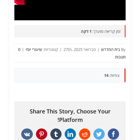
זמן קריאה מוערך:
1 דקה
By
בית המדרש
|
פברואר 27th, 2025
|
קטגוריות:
שיעורי יומי
|
0
תגובות
צפיות:
14
Share This Story, Choose Your
Platform!
Vk
Pinterest
Tumblr
LinkedIn
Reddit
Twitter
Facebook