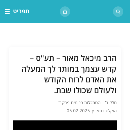
לג
תפריט
תוכן
דף הבית
אודות הרב
בית המדרש
הרב מיכאל מאור – תע"ס –
שיעור יומי
קדש עצמך במותר לך המעלה
מאמרים
את האדם לרוח הקודש
צור קשר
ולעולם שכולו שבת.
נושאים
חלק ב' – הסתכלות פנימית פרק ד'
שיעורים
הוקלט בתאריך 2025 02 05