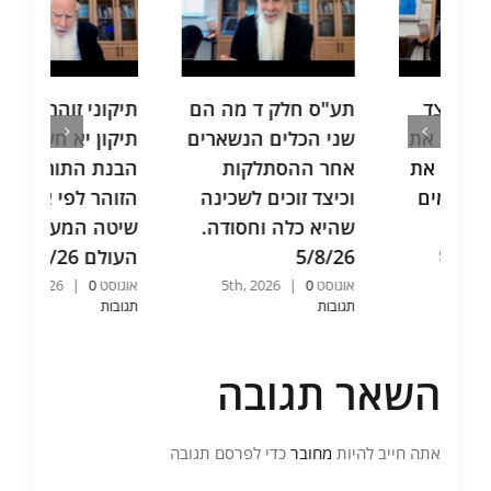
תע"ס חלק ד מה הם
תיקוני זוהר תחילת
ת
שני הכלים הנשארים
תיקון יא חשיבות
א
אחר ההסתלקות
הבנת התורה ותיקוני
ב
וכיצד זוכים לשכינה
הזוהר לפי אותה
כ
שהיא כלה וחסודה.
שיטה המעמידה את
ה
5/8/26
העולם 5/8/26
ה
אוגוסט 5th, 2026
0
|
אוגוסט 5th, 2026
0
|
או
תגובות
תגובות
ת
השאר תגובה
אתה חייב להיות
מחובר
כדי לפרסם תגובה