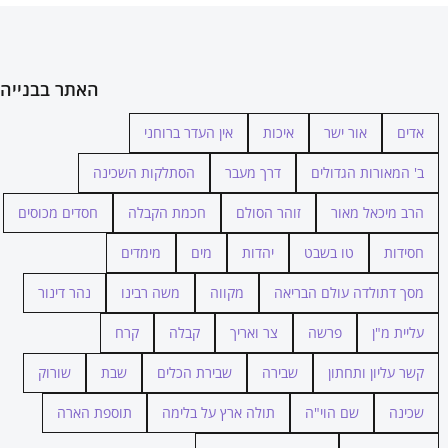
האתר בבנייה
אדים
אור ישר
איכות
אין העדר ברוחני
ב' המאורות הגדולים
דרך מעבר
הסתלקות השכינה
הרב מיכאל מאור
זוהר הסולם
חכמת הקבלה
חסדים מכוסים
חסידות
טו בשבט
יהדות
מים
מימדים
מסך דתולדה עולם הבריאה
מקווה
משה רבינו
נהר דינור
עליית מ"ן
פרשה
צר ואריך
קבלה
קרח
קשר עליון ותחתון
שבירה
שבירת הכלים
שבת
שורוק
שכינה
שם הוי"ה
תולה ארץ על בלימה
תוספת הארה