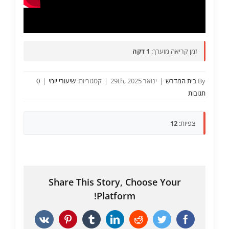
זמן קריאה מוערך:
1 דקה
By
בית המדרש
|
ינואר 29th, 2025
|
קטגוריות:
שיעורי יומי
|
0
תגובות
צפיות:
12
Share This Story, Choose Your
Platform!
Vk
Pinterest
Tumblr
LinkedIn
Reddit
Twitter
Facebook