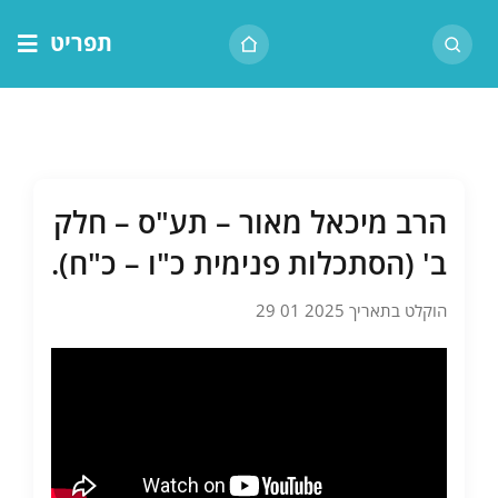
לג
תפריט
תוכן
דף הבית
אודות הרב
בית המדרש
הרב מיכאל מאור – תע"ס – חלק
שיעור יומי
ב' (הסתכלות פנימית כ"ו – כ"ח).
מאמרים
הוקלט בתאריך 2025 01 29
צור קשר
נושאים
שיעורים