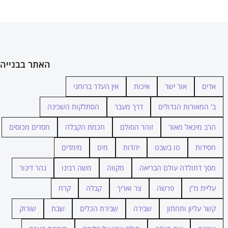
האתר בבנייה
אדים
אור ישר
איכות
אין העדר ברוחני
ב' המאורות הגדולים
דרך מעבר
הסתלקות השכינה
הרב מיכאל מאור
זוהר הסולם
חכמת הקבלה
חסדים מכוסים
חסידות
טו בשבט
יהדות
מים
מימדים
מסך דתולדה עולם הבריאה
מקווה
משה רבינו
נהר דינור
עליית מ"ן
פרשה
צר ואריך
קבלה
קרח
קשר עליון ותחתון
שבירה
שבירת הכלים
שבת
שורוק