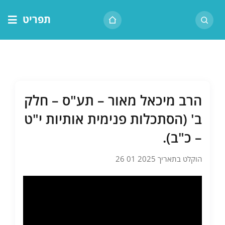
לג
תפריט
תוכן
דף הבית
אודות הרב
בית המדרש
הרב מיכאל מאור – תע"ס – חלק
שיעור יומי
ב' (הסתכלות פנימית אותיות י"ט
מאמרים
– כ"ב).
צור קשר
הוקלט בתאריך 2025 01 26
נושאים
שיעורים