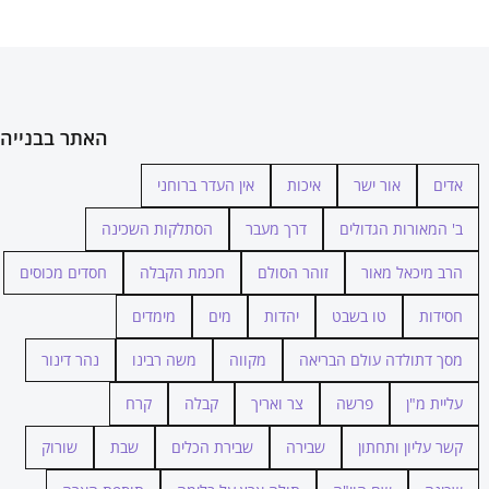
האתר בבנייה
אדים
אור ישר
איכות
אין העדר ברוחני
ב' המאורות הגדולים
דרך מעבר
הסתלקות השכינה
הרב מיכאל מאור
זוהר הסולם
חכמת הקבלה
חסדים מכוסים
חסידות
טו בשבט
יהדות
מים
מימדים
מסך דתולדה עולם הבריאה
מקווה
משה רבינו
נהר דינור
עליית מ"ן
פרשה
צר ואריך
קבלה
קרח
קשר עליון ותחתון
שבירה
שבירת הכלים
שבת
שורוק