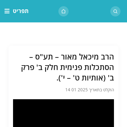
לג
תפריט
תוכן
דף הבית
אודות הרב
בית המדרש
הרב מיכאל מאור – תע"ס –
שיעור יומי
הסתכלות פנימית חלק ב' פרק
מאמרים
ב' (אותיות ט' – י').
צור קשר
הוקלט בתאריך 2025 01 14
נושאים
שיעורים