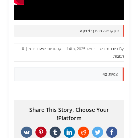
זמן קריאה מוערך:
1 דקה
By
בית המדרש
|
ינואר 14th, 2025
|
קטגוריות:
שיעורי יומי
|
0
תגובות
צפיות:
42
Share This Story, Choose Your
Platform!
Vk
Pinterest
Tumblr
LinkedIn
Reddit
Twitter
Facebook