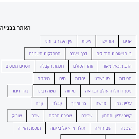
האתר בבנייה
אדים
אור ישר
איכות
אין העדר ברוחני
ב' המאורות הגדולים
דרך מעבר
הסתלקות השכינה
הרב מיכאל מאור
זוהר הסולם
חכמת הקבלה
חסדים מכוסים
חסידות
טו בשבט
יהדות
מים
מימדים
מסך דתולדה עולם הבריאה
מקווה
משה רבינו
נהר דינור
עליית מ"ן
פרשה
צר ואריך
קבלה
קרח
קשר עליון ותחתון
שבירה
שבירת הכלים
שבת
שורוק
שכינה
שם הוי"ה
תולה ארץ על בלימה
תוספת הארה