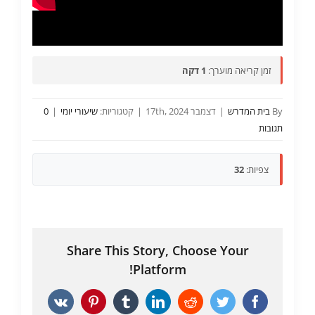
זמן קריאה מוערך:
1 דקה
By
בית המדרש
|
דצמבר 17th, 2024
|
קטגוריות:
שיעורי יומי
|
0
תגובות
צפיות:
32
Share This Story, Choose Your
Platform!
Vk
Pinterest
Tumblr
LinkedIn
Reddit
Twitter
Facebook