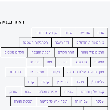
האתר בבנייה
אדים
אור ישר
איכות
אין העדר ברוחני
ב' המאורות הגדולים
דרך מעבר
הסתלקות השכינה
הרב מיכאל מאור
זוהר הסולם
חכמת הקבלה
חסדים מכוסים
חסידות
טו בשבט
יהדות
מים
מימדים
מסך דתולדה עולם הבריאה
מקווה
משה רבינו
נהר דינור
עליית מ"ן
פרשה
צר ואריך
קבלה
קרח
קשר עליון ותחתון
שבירה
שבירת הכלים
שבת
שורוק
שכינה
שם הוי"ה
תולה ארץ על בלימה
תוספת הארה